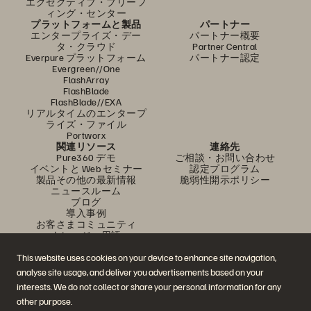
エグゼクティブ・ブリーフ
ィング・センター
プラットフォームと製品
パートナー
エンタープライズ・デー
パートナー概要
タ・クラウド
Partner Central
Everpure プラットフォーム
パートナー認定
Evergreen//One
FlashArray
FlashBlade
FlashBlade//EXA
リアルタイムのエンタープ
ライズ・ファイル
Portworx
関連リソース
連絡先
Pure360 デモ
ご相談・お問い合わせ
イベントと Web セミナー
認定プログラム
製品その他の最新情報
脆弱性開示ポリシー
ニュースルーム
ブログ
導入事例
お客さまコミュニティ
ナレッジ・用語
This website uses cookies on your device to enhance site navigation,
analyse site usage, and deliver you advertisements based on your
公式 SNS
interests. We do not collect or share your personal information for any
是非フォローをお願いします！
other purpose.