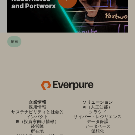
動画
企業情報
ソリューション
採用情報
AI（人工知能）
サステナビリティと社会的
クラウド
インパクト
サイバー・レジリエンス
IR（投資家向け情報）
データ保護
経営陣
データベース
所在地
仮想化