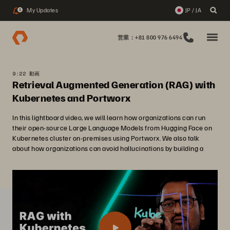
My Updates
JP / JA
1
営業：+81 800 976 6494
9:22 動画
Retrieval Augmented Generation (RAG) with
Kubernetes and Portworx
In this lightboard video, we will learn how organizations can run
their open-source Large Language Models from Hugging Face on
Kubernetes cluster on-premises using Portworx. We also talk
about how organizations can avoid hallucinations by building a