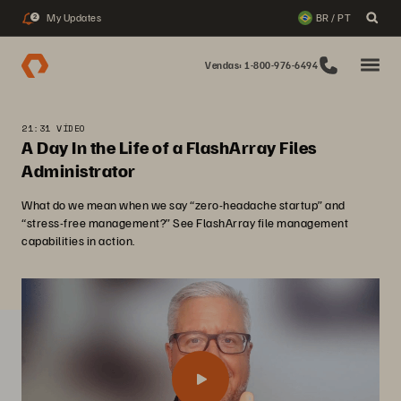
My Updates
BR / PT
2
Vendas: 1-800-976-6494
21:31 VÍDEO
A Day In the Life of a FlashArray Files
Administrator
What do we mean when we say “zero-headache startup” and
“stress-free management?” See FlashArray file management
capabilities in action.