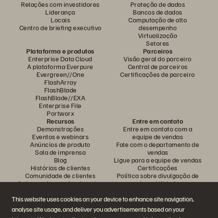
Relações com investidores
Proteção de dados
Liderança
Bancos de dados
Locais
Computação de alto
Centro de briefing executivo
desempenho
Virtualização
Setores
Plataforma e produtos
Parceiros
Enterprise Data Cloud
Visão geral do parceiro
A plataforma Everpure
Central de parceiros
Evergreen//One
Certificações de parceiro
FlashArray
FlashBlade
FlashBlade//EXA
Enterprise File
Portworx
Recursos
Entre em contato
Demonstrações
Entre em contato com a
Eventos e webinars
equipe de vendas
Anúncios de produto
Fale com o departamento de
Sala de imprensa
vendas
Blog
Ligue para a equipe de vendas
Histórias de clientes
Certificações
Comunidade de clientes
Política sobre divulgação de
Artigos sobre conhecimentos
vulnerabilidades
This website uses cookies on your device to enhance site navigation,
analyse site usage, and deliver you advertisements based on your
Participe da conversa