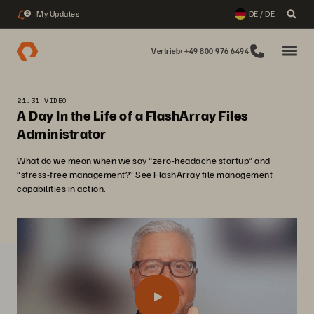
My Updates
DE / DE
2
Vertrieb: +49 800 976 6494
21:31 VIDEO
A Day In the Life of a FlashArray Files
Administrator
What do we mean when we say “zero-headache startup” and
“stress-free management?” See FlashArray file management
capabilities in action.