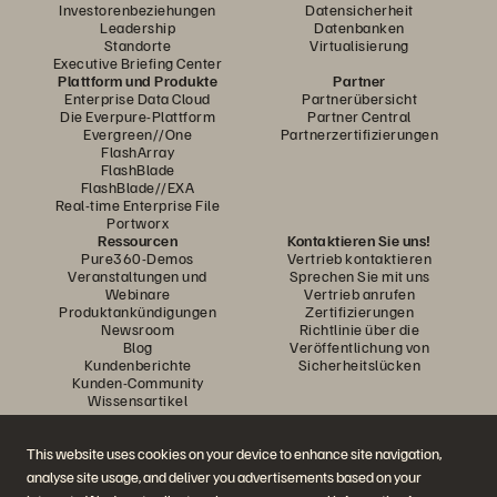
Investorenbeziehungen
Datensicherheit
Leadership
Datenbanken
Standorte
Virtualisierung
Executive Briefing Center
Plattform und Produkte
Partner
Enterprise Data Cloud
Partnerübersicht
Die Everpure-Plattform
Partner Central
Evergreen//One
Partnerzertifizierungen
FlashArray
FlashBlade
FlashBlade//EXA
Real-time Enterprise File
Portworx
Ressourcen
Kontaktieren Sie uns!
Pure360-Demos
Vertrieb kontaktieren
Veranstaltungen und
Sprechen Sie mit uns
Webinare
Vertrieb anrufen
Produktankündigungen
Zertifizierungen
Newsroom
Richtlinie über die
Blog
Veröffentlichung von
Kundenberichte
Sicherheitslücken
Kunden-Community
Wissensartikel
This website uses cookies on your device to enhance site navigation,
Diskutiere mit
analyse site usage, and deliver you advertisements based on your
Folgen Sie den Everpure Social Media Kanälen