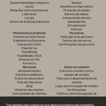
Sustentabilidade e impacto
Nuvem
social
Resiliência cibernética
Relações com investidores
Proteção de dados
Liderança
Bancos de dados
Locais
Computação de alto
Centro de briefing executivo
desempenho
Virtualização
Setores
Plataforma e produtos
Parceiros
Enterprise Data Cloud
Visão geral do parceiro
A plataforma Everpure
Central de parceiros
Evergreen//One
Certificações de parceiro
FlashArray
FlashBlade
FlashBlade//EXA
Enterprise File
Portworx
Recursos
Entre em contato
Demonstrações
Entre em contato com a
Eventos e webinars
equipe de vendas
Anúncios de produto
Fale com o departamento de
Sala de imprensa
vendas
Blog
Ligue para a equipe de vendas
Histórias de clientes
Certificações
Comunidade de clientes
Política sobre divulgação de
Artigos sobre conhecimentos
vulnerabilidades
This website uses cookies on your device to enhance site navigation,