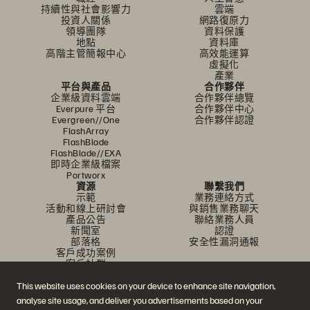
持續性與社會影響力
雲端
投資人關係
網路復原力
領導團隊
資料保護
地點
資料庫
高階主管簡報中心
高效能運算
虛擬化
產業
平台與產品
合作夥伴
企業級資料雲端
合作夥伴總覽
Everpure 平台
合作夥伴中心
Evergreen//One
合作夥伴認證
FlashArray
FlashBlade
FlashBlade//EXA
即時企業級檔案
Portworx
資源
聯繫我們
示範
業務連絡方式
活動和線上研討會
與銷售業務聊天
產品公告
聯絡業務人員
新聞室
認證
部落格
安全性漏洞通報
客戶成功案例
客戶社群
知識文章
This website uses cookies on your device to enhance site navigation,
analyse site usage, and deliver you advertisements based on your