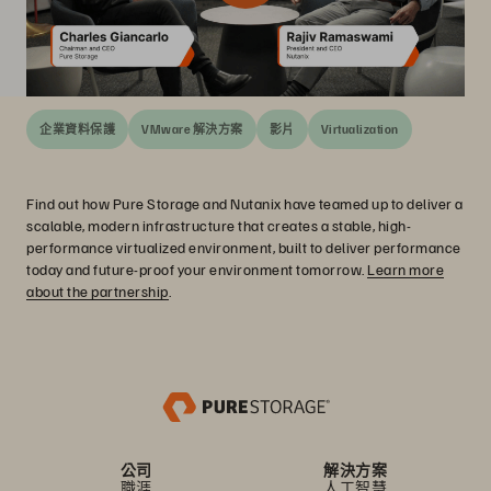
企業資料保護
VMware 解決方案
影片
Virtualization
Find out how Pure Storage and Nutanix have teamed up to deliver a
scalable, modern infrastructure that creates a stable, high-
performance virtualized environment, built to deliver performance
today and future-proof your environment tomorrow.
Learn more
about the partnership
.
公司
解決方案
職涯
人工智慧