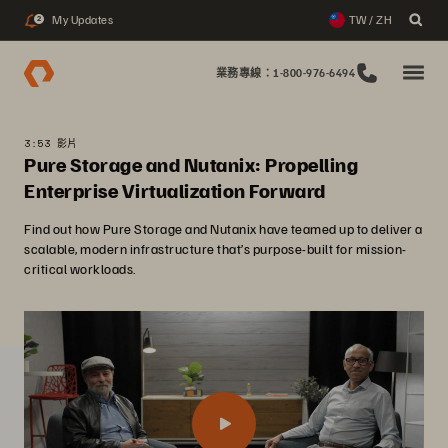
My Updates
TW / ZH
2
業務專線：1-800-976-6494
3:53 影片
Pure Storage and Nutanix: Propelling
Enterprise Virtualization Forward
Find out how Pure Storage and Nutanix have teamed up to deliver a
scalable, modern infrastructure that’s purpose-built for mission-
critical workloads.