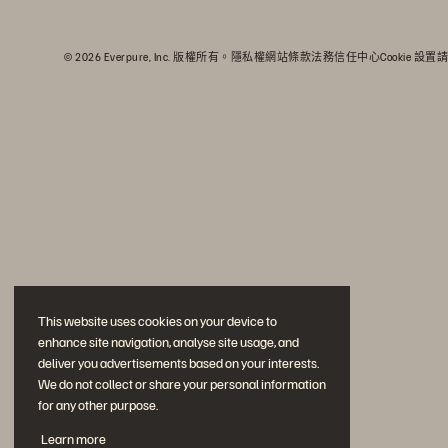
© 2026 Everpure, Inc. 版權所有。
隱私權
網站條款
法務
信任中心
Cookie 設置
請
This website uses cookies on your device to
enhance site navigation, analyse site usage, and
deliver you advertisements based on your interests.
We do not collect or share your personal information
for any other purpose.
Learn more