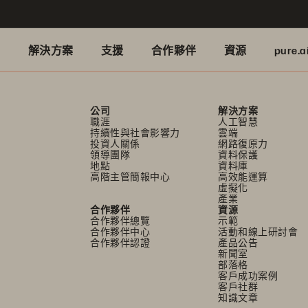
品
解決方案
支援
合作夥伴
資源
pure.a
公司
解決方案
職涯
人工智慧
持續性與社會影響力
雲端
投資人關係
網路復原力
領導團隊
資料保護
地點
資料庫
高階主管簡報中心
高效能運算
虛擬化
產業
合作夥伴
資源
合作夥伴總覽
示範
合作夥伴中心
活動和線上研討會
合作夥伴認證
產品公告
新聞室
部落格
客戶成功案例
客戶社群
知識文章