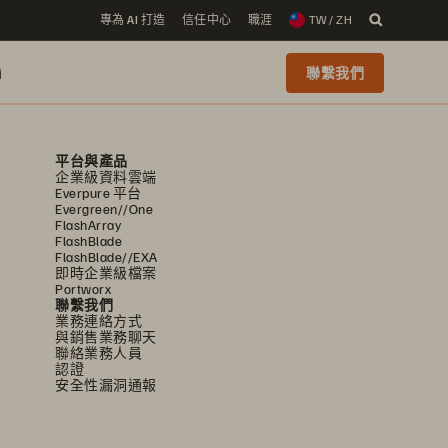
專為 AI 打造
信任中心
職涯
TW / ZH
i
聯繫我們
平台與產品
企業級資料雲端
Everpure 平台
Evergreen//One
FlashArray
FlashBlade
FlashBlade//EXA
即時企業級檔案
Portworx
聯繫我們
業務連絡方式
與銷售業務聊天
聯絡業務人員
認證
安全性漏洞通報