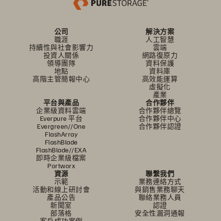
公司
解決方案
職涯
人工智慧
持續性與社會影響力
雲端
投資人關係
網路復原力
領導團隊
資料保護
地點
資料庫
高階主管簡報中心
高效能運算
虛擬化
產業
平台與產品
合作夥伴
企業級資料雲端
合作夥伴總覽
Everpure 平台
合作夥伴中心
Evergreen//One
合作夥伴認證
FlashArray
FlashBlade
FlashBlade//EXA
即時企業級檔案
Portworx
資源
聯繫我們
示範
業務連絡方式
活動和線上研討會
與銷售業務聊天
產品公告
聯絡業務人員
新聞室
認證
部落格
安全性漏洞通報
客戶成功案例