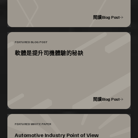
閱讀Blog Post
FEATURED BLOG POST
軟體是提升司機體驗的秘訣
閱讀Blog Post
FEATURED WHITE PAPER
Automotive Industry Point of View