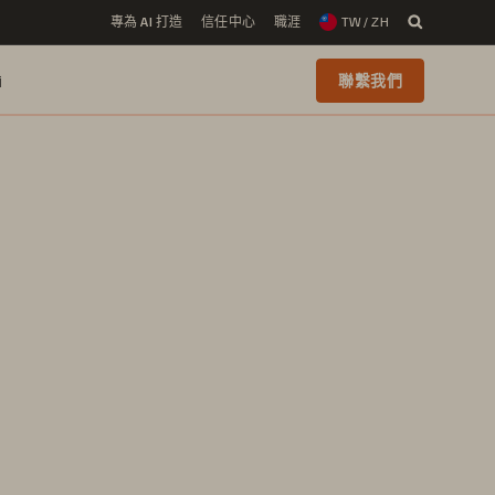
專為 AI 打造
信任中心
職涯
TW / ZH
i
聯繫我們