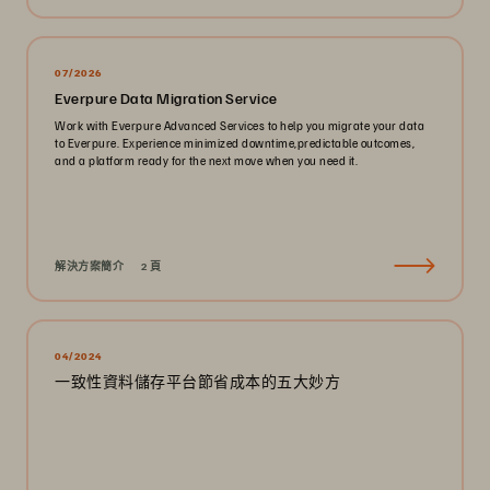
07/2026
Everpure Data Migration Service
Work with Everpure Advanced Services to help you migrate your data
to Everpure. Experience minimized downtime,predictable outcomes,
and a platform ready for the next move when you need it.
解決方案簡介
2 頁
04/2024
一致性資料儲存平台節省成本的五大妙方