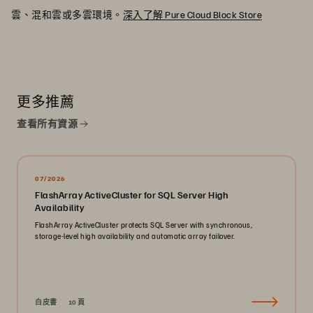
雲、混和雲或多雲環境。
深入了解 Pure Cloud Block Store
更多推薦
查看所有資源
07/2026
FlashArray ActiveCluster for SQL Server High
Availability
FlashArray ActiveCluster protects SQL Server with synchronous,
storage-level high availability and automatic array failover.
白皮書
10 頁