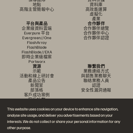
地點
資料庫
高階主管簡報中心
高效能運算
虛擬化
產業
平台與產品
合作夥伴
企業級資料雲端
合作夥伴總覽
Everpure 平台
合作夥伴中心
Evergreen//One
合作夥伴認證
FlashArray
FlashBlade
FlashBlade//EXA
即時企業級檔案
Portworx
資源
聯繫我們
示範
業務連絡方式
活動和線上研討會
與銷售業務聊天
產品公告
聯絡業務人員
新聞室
認證
部落格
安全性漏洞通報
客戶成功案例
客戶社群
知識文章
This website uses cookies on your device to enhance site navigation,
analyse site usage, and deliver you advertisements based on your
interests. We do not collect or share your personal information for any
加入討論
other purpose.
追蹤所有 Everpure 官方社群平台