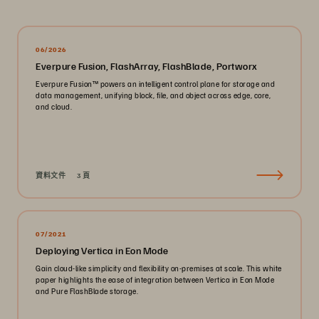
06/2026
Everpure Fusion, FlashArray, FlashBlade, Portworx
Everpure Fusion™ powers an intelligent control plane for storage and
data management, unifying block, file, and object across edge, core,
and cloud.
資料文件
3 頁
07/2021
Deploying Vertica in Eon Mode
Gain cloud-like simplicity and flexibility on-premises at scale. This white
paper highlights the ease of integration between Vertica in Eon Mode
and Pure FlashBlade storage.