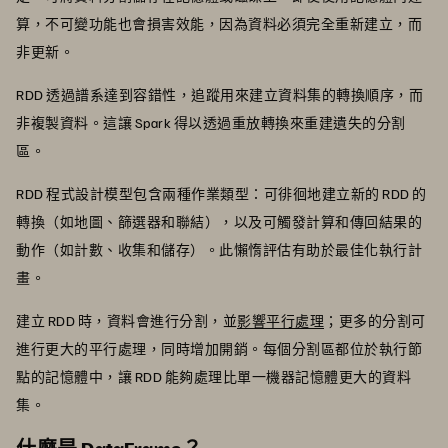
算，不可變功能也會損害效能，因為資料必須完全重新建立，而
非更新。
RDD 透過譜系達到容錯性，追蹤用來建立資料集的轉換順序，而
非複製資料。這讓 Spark 得以透過重放轉換來重建遺失的分割
區。
RDD 程式設計模型包含兩種作業類型：可徘徊地建立新的 RDD 的
轉換（如地圖、篩選器和聯結），以及可觸發計算和傳回結果的
動作（如計數、收集和儲存）。此懶惰評估有助於最佳化執行計
畫。
建立 RDD 時，資料會進行分割，並
影響平行處理
；更多的分割可
進行更大的平行處理，同時增加開銷。每個分割區都位於執行節
點的記憶體中，讓 RDD 能夠處理比單一機器記憶體更大的資料
集。