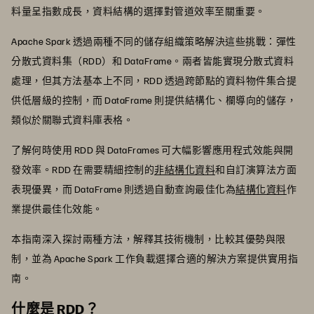
料量呈指數成長，資料結構的選擇對管道效率至關重要。
Apache Spark 透過兩種不同的儲存組織策略解決這些挑戰：彈性
分散式資料集（RDD）和 DataFrame。兩者皆能實現分散式資料
處理，但其方法基本上不同，RDD 透過跨節點的資料物件集合提
供低層級的控制，而 DataFrame 則提供結構化、欄導向的儲存，
類似於關聯式資料庫表格。
了解何時使用 RDD 與 DataFrames 可大幅影響應用程式效能與開
發效率。RDD 在需要精細控制的
非結構化資料
和自訂演算法方面
表現優異，而 DataFrame 則透過自動查詢最佳化為
結構化資料
作
業提供最佳化效能。
本指南深入探討兩種方法，解釋其技術機制，比較其優勢與限
制，並為 Apache Spark 工作負載選擇合適的解決方案提供實用指
南。
什麼是 RDD？