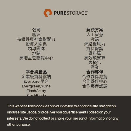
公司
解決方案
職涯
人工智慧
持續性與社會影響力
雲端
投資人關係
網路復原力
領導團隊
資料保護
地點
資料庫
高階主管簡報中心
高效能運算
虛擬化
產業
平台與產品
合作夥伴
企業級資料雲端
合作夥伴總覽
Everpure 平台
合作夥伴中心
Evergreen//One
合作夥伴認證
FlashArray
FlashBlade
FlashBlade//EXA
即時企業級檔案
This website uses cookies on your device to enhance site navigation,
Portworx
analyse site usage, and deliver you advertisements based on your
資源
聯繫我們
interests. We do not collect or share your personal information for any
示範
業務連絡方式
活動和線上研討會
與銷售業務聊天
other purpose.
產品公告
聯絡業務人員