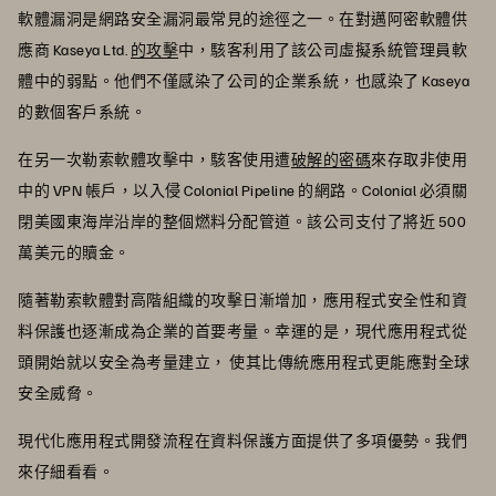
軟體漏洞是網路安全漏洞最常見的途徑之一。在對邁阿密軟體供
應商 Kaseya Ltd.
的攻擊
中，駭客利用了該公司虛擬系統管理員軟
體中的弱點。他們不僅感染了公司的企業系統，也感染了 Kaseya
的數個客戶系統。
在另一次勒索軟體攻擊中，駭客使用遭
破解的密碼
來存取非使用
中的 VPN 帳戶，以入侵 Colonial Pipeline 的網路。Colonial 必須關
閉美國東海岸沿岸的整個燃料分配管道。該公司支付了將近 500
萬美元的贖金。
隨著勒索軟體對高階組織的攻擊日漸增加，應用程式安全性和資
料保護也逐漸成為企業的首要考量。幸運的是，現代應用程式從
頭開始就以安全為考量建立， 使其比傳統應用程式更能應對全球
安全威脅。
現代化應用程式開發流程在資料保護方面提供了多項優勢。我們
來仔細看看。