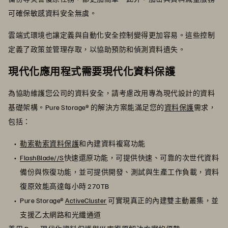
可確保敏感資料安全無虞。
雲端式環境也讓定義與自動化安全控制變得更加容易。這些控制
定義了政策並管理存取，以協助預防和偵測資料遺失。
現代化應用程式需要現代化資料保護
為協助維護您公司的資料安全，請考慮改用專為現代設計的資料
基礎架構。Pure Storage® 的解決方案能滿足您的
資料保護
需求，
包括：
勒索勒索資料保護
和內建資料複寫功能
FlashBlade//S
快速還原功能，可提供快速、可靠的次世代資料
備份與恢復功能，並可提供開發、測試與生產工作負載，資料
復原效能高達每小時 270TB
Pure Storage®
ActiveCluster
可實現真正的內建雙主動叢集，並
支援乙太網路和光纖通道