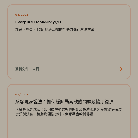
06/2026
Everpure FlashArray//C
加速、整合、保護:經濟高效的全快閃儲存解決方案
資料文件
4 頁
09/2021
駭客現身說法：如何緩解勒索軟體問題及協助復原
《駭客現身說法：如何緩解勒索軟體問題及協助復原》為你提供深度
資訊與訣竅，協助您保衛資料，免受勒索軟體侵擾。