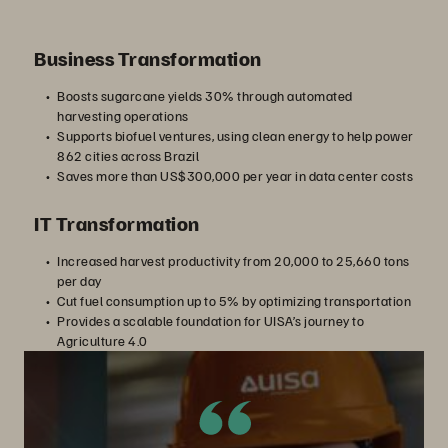
Business Transformation
Boosts sugarcane yields 30% through automated
harvesting operations
Supports biofuel ventures, using clean energy to help power
862 cities across Brazil
Saves more than US$300,000 per year in data center costs
IT Transformation
Increased harvest productivity from 20,000 to 25,660 tons
per day
Cut fuel consumption up to 5% by optimizing transportation
Provides a scalable foundation for UISA’s journey to
Agriculture 4.0