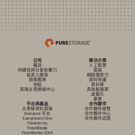
公司
解決方案
職涯
人工智慧
持續性與社會影響力
雲端
投資人關係
網路復原力
領導團隊
資料保護
地點
資料庫
高階主管簡報中心
高效能運算
虛擬化
產業
平台與產品
合作夥伴
企業級資料雲端
合作夥伴總覽
Everpure 平台
合作夥伴中心
Evergreen//One
合作夥伴認證
FlashArray
FlashBlade
FlashBlade//EXA