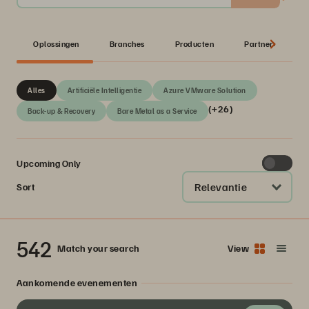
Oplossingen
Branches
Producten
Partner:
Alles
Artificiële Intelligentie
Azure VMware Solution
(+26)
Back-up & Recovery
Bare Metal as a Service
Upcoming Only
Relevantie
Sort
542
Match your search
View
Aankomende evenementen