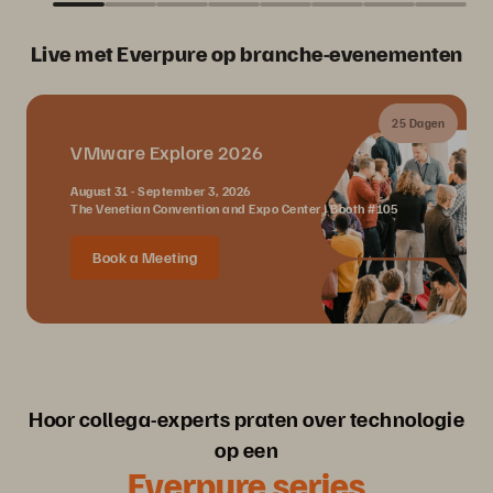
Live met Everpure op branche-evenementen
25 Dagen
VMware Explore 2026
August 31 - September 3, 2026
The Venetian Convention and Expo Center | Booth #105
Book a Meeting
Hoor collega-experts praten over technologie
op een
Everpure series