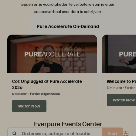
leggen en je vaardigheden te verbeteren om je eigen
succesverhaal over data te schrijven.
Pure Accelerate On-Demand
Coz Unplugged at Pure Accelerate
Welcome to Pu
2026
3 minuten
Eerder
6 minuten
Eerder uitgezonden
Watch Now
Watch Now
Everpure Events Center
Onderwerp, categorie of locatie
Start