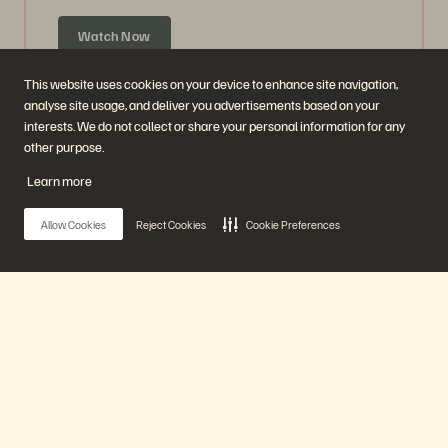
Watch Now
This website uses cookies on your device to enhance site navigation,
analyse site usage, and deliver you advertisements based on your
interests. We do not collect or share your personal information for any
other purpose.
Learn more
Allow Cookies
Reject Cookies
Cookie Preferences
Guarantee Data Availability: How to Create a
Snapshot Bunker
Main Menu
47 minuten
Eerder uitgezonden
Ons platform
Watch Now
Producten