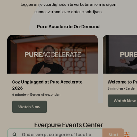
leggen en je vaardigheden te verbeteren om je eigen
succesverhaal over data te schrijven.
Pure Accelerate On-Demand
Coz Unplugged at Pure Accelerate
Welcome to Pu
2026
3 minuten
Eerder
6 minuten
Eerder uitgezonden
Watch Now
Watch Now
Everpure Events Center
Onderwerp, categorie of locatie
Start