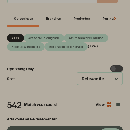
Oplossingen
Branches
Producten
Partner:
Alles
Artificiële Intelligentie
Azure VMware Solution
(+26)
Back-up & Recovery
Bare Metal as a Service
Upcoming Only
Relevantie
Sort
542
Match your search
View
Aankomende evenementen