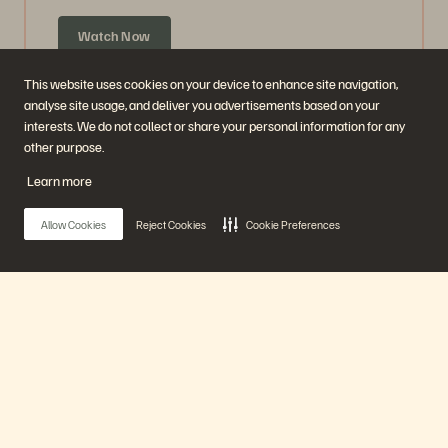
Watch Now
This website uses cookies on your device to enhance site navigation,
analyse site usage, and deliver you advertisements based on your
interests. We do not collect or share your personal information for any
other purpose.
Learn more
Allow Cookies
Reject Cookies
Cookie Preferences
Guarantee Data Availability: How to Create a
Snapshot Bunker
Main Menu
47 minuten
Eerder uitgezonden
Ons platform
Watch Now
Producten