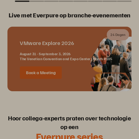
Live met Everpure op branche-evenementen
24 Dagen
VMware Explore 2026
August 31 - September 3, 2026
The Venetian Convention and Expo Center | Booth #105
Book a Meeting
Hoor collega-experts praten over technologie
op een
Everpure series