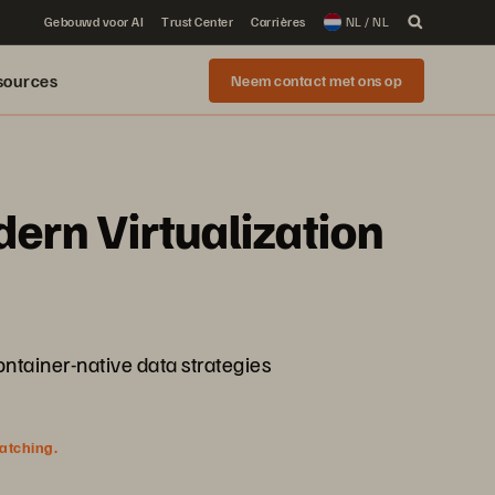
Gebouwd voor AI
Trust Center
Carrières
NL / NL
sources
Neem contact met ons op
ern Virtualization
tainer-native data strategies
watching.