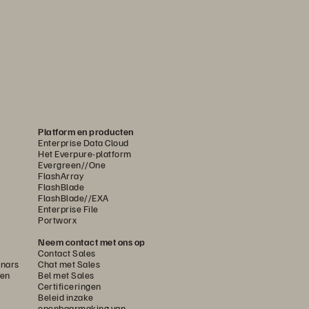
Platform en producten
Enterprise Data Cloud
Het Everpure-platform
Evergreen//One
FlashArray
FlashBlade
FlashBlade//EXA
Enterprise File
Portworx
Neem contact met ons op
Contact Sales
nars
Chat met Sales
gen
Bel met Sales
Certificeringen
Beleid inzake
openbaarmaking van