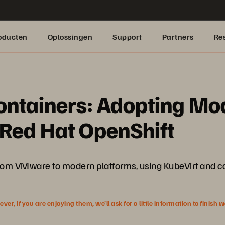
oducten
Oplossingen
Support
Partners
Re
ntainers: Adopting Mod
 Red Hat OpenShift
om VMware to modern platforms, using KubeVirt and con
r, if you are enjoying them, we’ll ask for a little information to finish 