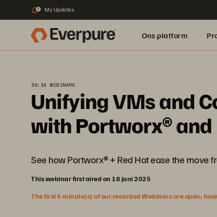
My Updates
2
Ons platform
Pr
pure.ai
39:14 WEBINARS
Unifying VMs and Co
with Portworx® and
See how Portworx® + Red Hat ease the move fr
This webinar first aired on 18 juni 2025
The first 5 minute(s) of our recorded Webinars are open; howeve