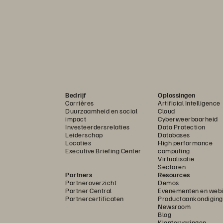
Bedrijf
Oplossingen
Carrières
Artificial Intelligence
Duurzaamheid en social
Cloud
impact
Cyberweerbaarheid
Investeerdersrelaties
Data Protection
Leiderschap
Databases
Locaties
High performance
Executive Briefing Center
computing
Virtualisatie
Sectoren
Partners
Resources
Partneroverzicht
Demos
Partner Central
Evenementen en webi
Partnercertificaten
Productaankondigin
Newsroom
Blog
Klantervaringen