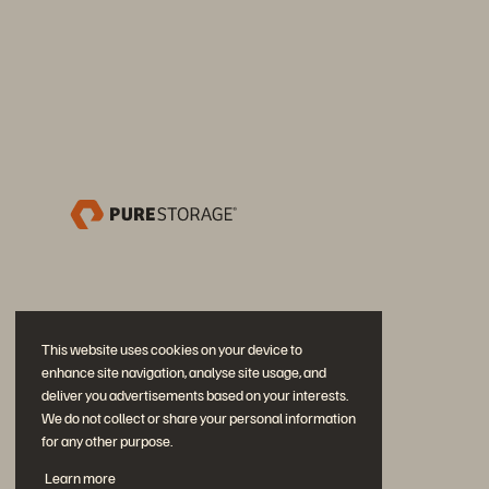
This website uses cookies on your device to
enhance site navigation, analyse site usage, and
deliver you advertisements based on your interests.
We do not collect or share your personal information
for any other purpose.
Neem deel aan het gesprek
Learn more