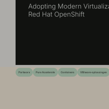
Portworx
Pure Accelerate
Containers
VMware-oplossingen