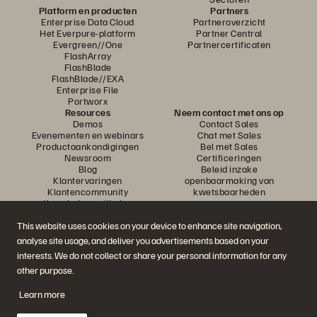
Platform en producten
Partners
Enterprise Data Cloud
Partneroverzicht
Het Everpure-platform
Partner Central
Evergreen//One
Partnercertificaten
FlashArray
FlashBlade
FlashBlade//EXA
Enterprise File
Portworx
Resources
Neem contact met ons op
Demos
Contact Sales
Evenementen en webinars
Chat met Sales
Productaankondigingen
Bel met Sales
Newsroom
Certificeringen
Blog
Beleid inzake
Klantervaringen
openbaarmaking van
Klantencommunity
kwetsbaarheden
Knowledge-artikelen
This website uses cookies on your device to enhance site navigation,
analyse site usage, and deliver you advertisements based on your
Neem deel aan het gesprek
interests. We do not collect or share your personal information for any
Volg alle officiële sociale kanalen van Everpure
other purpose.
Learn more