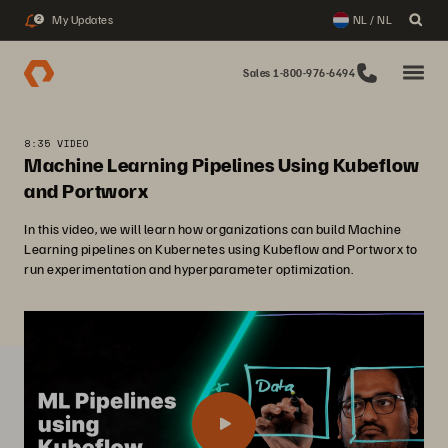
My Updates
NL / NL
2
Sales 1-800-976-6494
8:35 VIDEO
Machine Learning Pipelines Using Kubeflow
and Portworx
In this video, we will learn how organizations can build Machine
Learning pipelines on Kubernetes using Kubeflow and Portworx to
run experimentation and hyperparameter optimization.