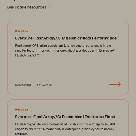
Bekijk alle resources
04/2026
Everpure FlashArray//X: Mission-critical Performance
Pack more IOPS, ultra consistent latency, and greater scale into a
smaller footprint for your mission-critical workloads with Everpure®️
FlashArray//X™️.
DATASHEET
4 PAGINA'S
04/2026
Everpure FlashArray//C: Economical Enterprise Flash
FlashArray//C delivers balanced all-flash storage with up to 16.3PB
capacity, 99.9999% availability & enterprise-grade cyber resiliency
features.