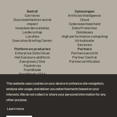
Bedrijf
Oplossingen
Carrières
Artificial Intelligence
Duurzaamheid en social
Cloud
impact
Cyberweerbaarheid
Investeerdersrelaties
Data Protection
Leiderschap
Databases
Locaties
High performance computing
Executive Briefing Center
Virtualisatie
Sectoren
Platform en producten
Partners
Enterprise Data Cloud
Partneroverzicht
Het Everpure-platform
Partner Central
Evergreen//One
Partnercertificaten
FlashArray
FlashBlade
FlashBlade//EXA
Enterprise File
Portworx
This website uses cookies on your device to enhance site navigation,
Resources
Neem contact met ons op
analyse site usage, and deliver you advertisements based on your
Demos
Contact Sales
interests. We do not collect or share your personal information for any
Evenementen en webinars
Chat met Sales
Productaankondigingen
Bel met Sales
other purpose.
Newsroom
Certificeringen
Blog
Beleid inzake
Learn more
Klantervaringen
openbaarmaking van
Klantencommunity
kwetsbaarheden