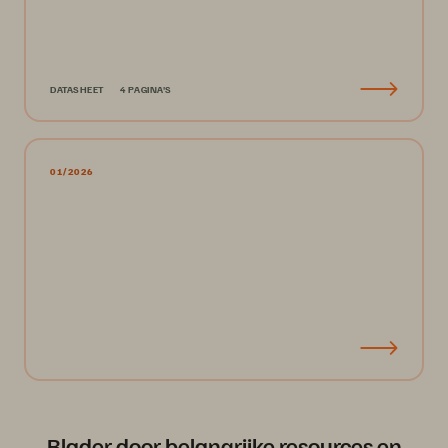
DATASHEET
4 PAGINA'S
01/2026
Blader door belangrijke resources en