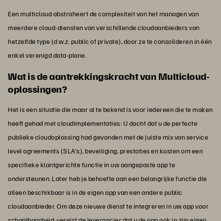
Een multicloud abstraheert de complexiteit van het managen van
meerdere cloud-diensten van verschillende cloudaanbieders van
hetzelfde type (d.w.z. public of private), door ze te consolideren in één
enkel verenigd data-plane.
Wat is de aantrekkingskracht van Multicloud-
oplossingen?
Het is een situatie die maar al te bekend is voor iedereen die te maken
heeft gehad met cloudimplementaties: U dacht dat u de perfecte
publieke cloudoplossing had gevonden met de juiste mix van service
level agreements (SLA's), beveiliging, prestaties en kosten om een
specifieke klantgerichte functie in uw aangepaste app te
ondersteunen. Later heb je behoefte aan een belangrijke functie die
alleen beschikbaar is in de eigen app van een andere public
cloudaanbieder. Om deze nieuwe dienst te integreren in uw app voor
schaalbaarheid, vereist de leverancier dat u de app ook in zijn eigen