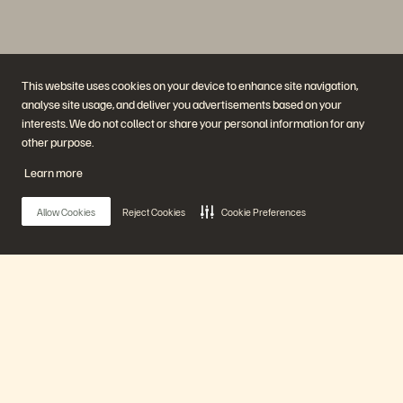
This website uses cookies on your device to enhance site navigation,
analyse site usage, and deliver you advertisements based on your
interests. We do not collect or share your personal information for any
other purpose.
Bedrijf
Oplossingen
Carrières
Artificial Intelligence
Learn more
Duurzaamheid en social
Cloud
impact
Cyberweerbaarheid
Investeerdersrelaties
Data Protection
Allow Cookies
Reject Cookies
Cookie Preferences
Leiderschap
Databases
Locaties
High performance computing
Executive Briefing Center
Virtualisatie
Sectoren
Platform en producten
Partners
Enterprise Data Cloud
Partneroverzicht
Main Menu
Het Everpure-platform
Partner Central
Evergreen//One
Partnercertificaten
FlashArray
FlashBlade
Ons platform
FlashBlade//EXA
Enterprise File
Portworx
Producten