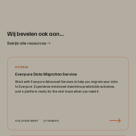
Wij bevelen ook aan...
Bekijk alle resources
07/2026
Everpure Data Migration Service
Work with Everpure Advanced Services to help you migrate your data
to Everpure. Experience minimized downtime,predictable outcomes,
and a platform ready for the next move when you need it.
SOLUTION BRIEF
2 PAGINA'S