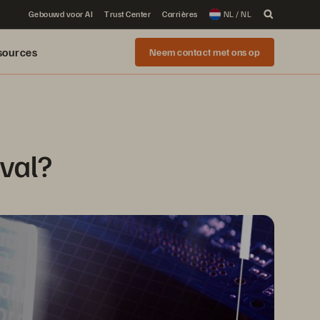
Gebouwd voor AI
Trust Center
Carrières
NL / NL
sources
Neem contact met ons op
val?