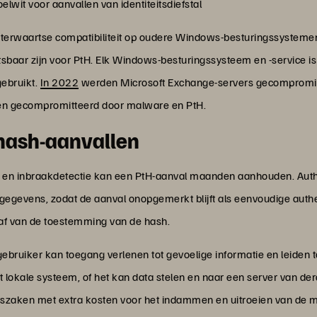
lwit voor aanvallen van identiteitsdiefstal
terwaartse compatibiliteit op oudere Windows-besturingssystemen
baar zijn voor PtH. Elk Windows-besturingssysteem en -service is
gebruikt.
In 2022
werden Microsoft Exchange-servers gecompromitt
en gecompromitteerd door malware en PtH.
hash-aanvallen
 en inbraakdetectie kan een PtH-aanval maanden aanhouden. Authe
gegevens, zodat de aanval onopgemerkt blijft als eenvoudige authe
 af van de toestemming van de hash.
ebruiker kan toegang verlenen tot gevoelige informatie en leiden 
t lokale systeem, of het kan data stelen en naar een server van de
htszaken met extra kosten voor het indammen en uitroeien van de 