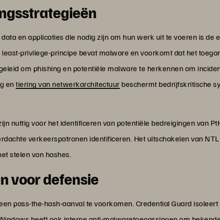
ingsstrategieën
 data en applicaties die nodig zijn om hun werk uit te voeren is de
 least-privilege-principe bevat malware en voorkomt dat het toegang
leid om phishing en potentiële malware te herkennen om inciden
ng en
tiering van netwerkarchitectuur
beschermt bedrijfskritische 
n nuttig voor het identificeren van potentiële bedreigingen van P
verdachte verkeerspatronen identificeren. Het uitschakelen van NT
et stelen van hashes.
n voor defensie
een pass-the-hash-aanval te voorkomen. Credential Guard isoleert 
ndows heeft ook interne anti-malwaretoepassingen om bekende be