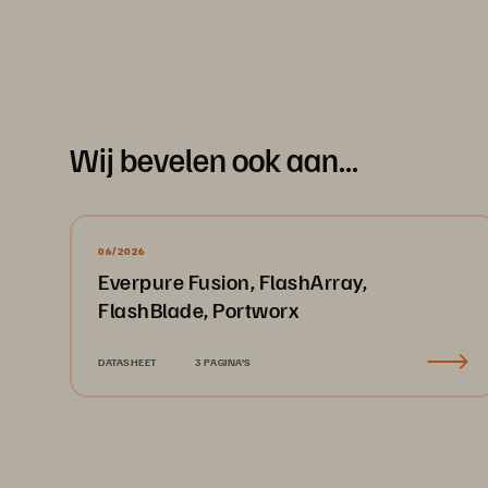
Wij bevelen ook aan...
06/2026
Everpure Fusion, FlashArray,
FlashBlade, Portworx
DATASHEET
3 PAGINA'S