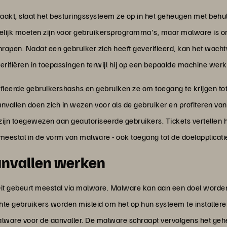
 slaat het besturingssysteem ze op in het geheugen met behulp 
elijk moeten zijn voor gebruikersprogramma's, maar malware is o
apen. Nadat een gebruiker zich heeft geverifieerd, kan het wac
erifiëren in toepassingen terwijl hij op een bepaalde machine werk
fieerde gebruikershashs en gebruiken ze om toegang te krijgen tot 
nvallen doen zich in wezen voor als de gebruiker en profiteren van 
zijn toegewezen aan geautoriseerde gebruikers. Tickets vertellen 
meestal in de vorm van malware - ook toegang tot de doelapplicati
anvallen werken
Dit gebeurt meestal via malware. Malware kan aan een doel worde
te gebruikers worden misleid om het op hun systeem te installeren.
lware voor de aanvaller. De malware schraapt vervolgens het ge