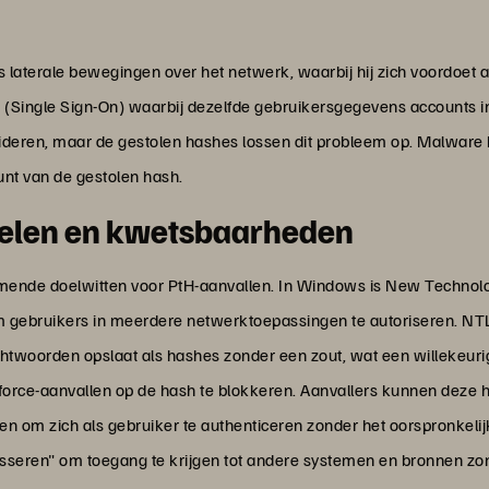
aterale bewegingen over het netwerk, waarbij hij zich voordoet a
Single Sign-On) waarbij dezelfde gebruikersgegevens accounts in
eren, maar de gestolen hashes lossen dit probleem op. Malware h
unt van de gestolen hash.
elen en kwetsbaarheden
ende doelwitten voor PtH-aanvallen. In Windows is New Techno
om gebruikers in meerdere netwerktoepassingen te autoriseren. N
twoorden opslaat als hashes zonder een zout, wat een willekeurig
rce-aanvallen op de hash te blokkeren. Aanvallers kunnen deze 
n om zich als gebruiker te authenticeren zonder het oorspronkel
asseren" om toegang te krijgen tot andere systemen en bronnen zo