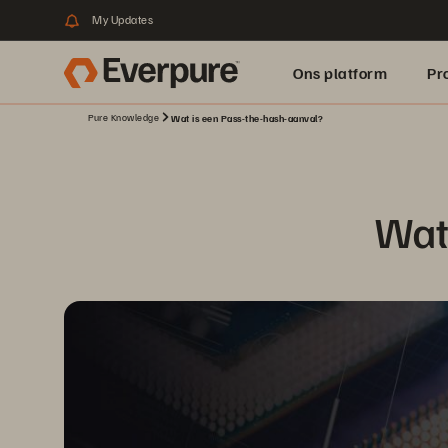
My Updates
Ons platform
Pr
Pure Knowledge
Wat is een Pass-the-hash-aanval?
pure.ai
Wat