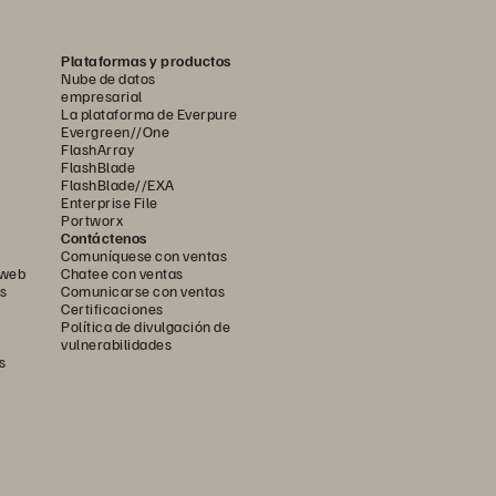
Plataformas y productos
Nube de datos
empresarial
La plataforma de Everpure
Evergreen//One
FlashArray
FlashBlade
FlashBlade//EXA
Enterprise File
Portworx
Contáctenos
Comuníquese con ventas
 web
Chatee con ventas
s
Comunicarse con ventas
Certificaciones
Política de divulgación de
vulnerabilidades
s