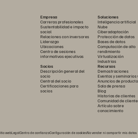
Empresa
Soluciones
Carreras profesionales
Inteligencia artificial
Sustentabilidad e impacto
Nube
social
Ciberadaptación
Relaciones con inversores
Protección de datos
Liderazgo
Bases de datos
Ubicaciones
Computación de alto
Centro de sesiones
rendimiento
informativas ejecutivas
Virtualización
Industrias
Socios
Recursos
Descripción general del
Demostraciones
socio
Eventos y seminarios
Central del socio
Anuncios de producto
Certificaciones para
Sala de prensa
socios
Blog
Historias de clientes
Comunidad de cliente
Artículo sobre
conocimiento
itio web
Legal
Centro de confianza
Configuración de cookies
No vender ni compartir mis datos