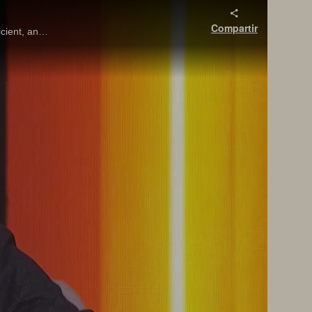
Compartir
Rethink your virtualization, cloud, and modernization strategies and choose platforms and partners that help you stay flexible, efficient, and in control.