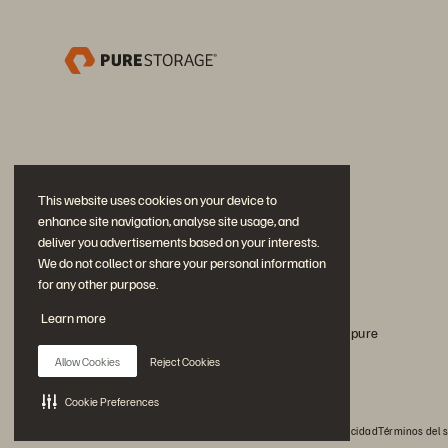
This website uses cookies on your device to
enhance site navigation, analyse site usage, and
deliver you advertisements based on your interests.
We do not collect or share your personal information
for any other purpose.
Únase a la conversación
Learn more
Siga todos los canales sociales oficiales de Everpure
Allow Cookies
Reject Cookies
Cookie Preferences
© 2026 Everpure, Inc. Todos los derechos reservados.
Privacidad
Términos del s