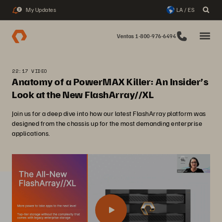
My Updates
LA / ES
2
Ventas 1-800-976-6494
22:17 VIDEO
Anatomy of a PowerMAX Killer: An Insider’s
Look at the New FlashArray//XL
Join us for a deep dive into how our latest FlashArray platform was
designed from the chassis up for the most demanding enterprise
applications.