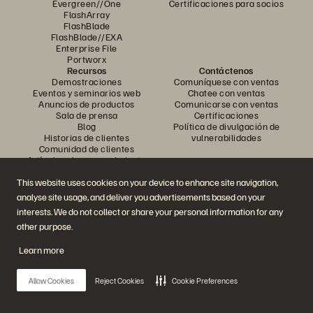
Evergreen//One
Certificaciones para socios
FlashArray
FlashBlade
FlashBlade//EXA
Enterprise File
Portworx
Recursos
Contáctenos
Demostraciones
Comuníquese con ventas
Eventos y seminarios web
Chatee con ventas
Anuncios de productos
Comunicarse con ventas
Sala de prensa
Certificaciones
Blog
Política de divulgación de
Historias de clientes
vulnerabilidades
Comunidad de clientes
Artículo sobre conocimiento
This website uses cookies on your device to enhance site navigation,
analyse site usage, and deliver you advertisements based on your
Únase a la conversación
interests. We do not collect or share your personal information for any
Siga todos los canales sociales oficiales de Everpure
other purpose.
Learn more
© 2026 Everpure, Inc. Todos los derechos reservados.
Allow Cookies
Reject Cookies
Cookie Preferences
Privacidad
Términos del sitio web
Legal
Centro de confianza
Configuración de cookies
No vender ni compartir mis datos