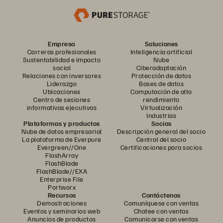
Empresa
Soluciones
Carreras profesionales
Inteligencia artificial
Sustentabilidad e impacto
Nube
social
Ciberadaptación
Relaciones con inversores
Protección de datos
Liderazgo
Bases de datos
Ubicaciones
Computación de alto
Centro de sesiones
rendimiento
informativas ejecutivas
Virtualización
Industrias
Plataformas y productos
Socios
Nube de datos empresarial
Descripción general del socio
La plataforma de Everpure
Central del socio
Evergreen//One
Certificaciones para socios
FlashArray
FlashBlade
FlashBlade//EXA
Enterprise File
Portworx
Recursos
Contáctenos
Demostraciones
Comuníquese con ventas
Eventos y seminarios web
Chatee con ventas
Anuncios de productos
Comunicarse con ventas