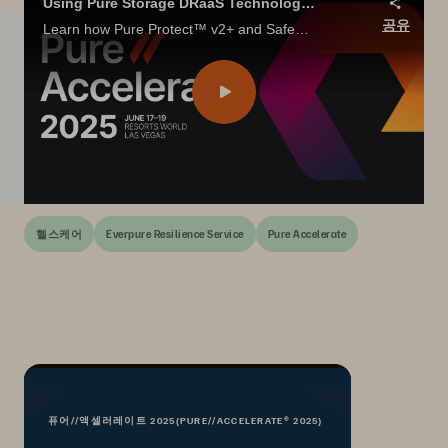
Using Pure Storage DRaaS Technology to Create Safe and Secure Protections for Today's Healthcare Organic Data Growth Needs in a Post-COVID World
공유
Learn how Pure Protect™ v2+ and SafeMode™ Snapshots enhance EMR cyber defense with ransomware detection and layered data protection.
헬스케어
Everpure Resilience Service
Pure Accelerate
퓨어//액셀러레이트 2025(PURE//ACCELERATE® 2025)