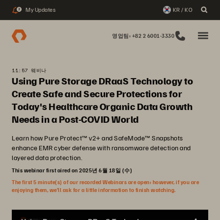
My Updates
KR / KO
2
영업팀: +82 2 6001-3330
11:57 웨비나
Using Pure Storage DRaaS Technology to
Create Safe and Secure Protections for
Today's Healthcare Organic Data Growth
Needs in a Post-COVID World
Learn how Pure Protect™ v2+ and SafeMode™ Snapshots
enhance EMR cyber defense with ransomware detection and
layered data protection.
This webinar first aired on 2025년 6월 18일 (수)
The first 5 minute(s) of our recorded Webinars are open; however, if you are
enjoying them, we’ll ask for a little information to finish watching.