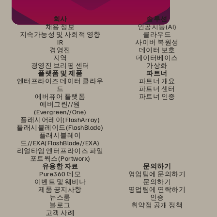
회사
솔루션
채용 정보
인공지능(AI)
지속가능성 및 사회적 영향
클라우드
IR
사이버 복원성
경영진
데이터 보호
지역
데이터베이스
경영진 브리핑 센터
가상화
플랫폼 및 제품
파트너
엔터프라이즈 데이터 클라우
파트너 개요
드
파트너 센터
에버퓨어 플랫폼
파트너 인증
에버그린//원
(Evergreen//One)
플래시어레이(FlashArray)
플래시블레이드(FlashBlade)
플래시블레이
드//EXA(FlashBlade//EXA)
리얼타임 엔터프라이즈 파일
포트웍스(Portworx)
유용한 자료
문의하기
Pure360 데모
영업팀에 문의하기
이벤트 및 웨비나
문의하기
제품 공지사항
영업팀에 연락하기
뉴스룸
인증
블로그
취약점 공개 정책
고객 사례