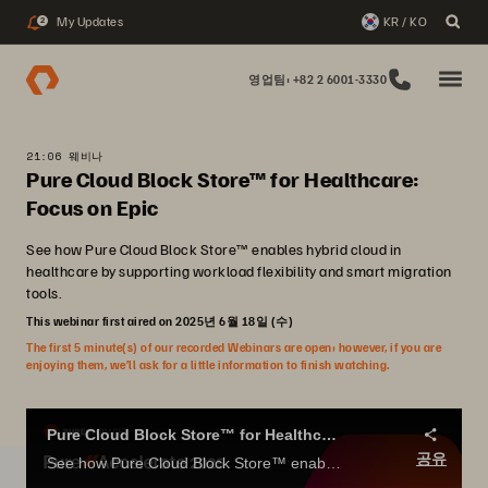
My Updates
KR / KO
2
영업팀: +82 2 6001-3330
21:06 웨비나
Pure Cloud Block Store™ for Healthcare:
Focus on Epic
See how Pure Cloud Block Store™ enables hybrid cloud in
healthcare by supporting workload flexibility and smart migration
tools.
This webinar first aired on 2025년 6월 18일 (수)
The first 5 minute(s) of our recorded Webinars are open; however, if you are
enjoying them, we’ll ask for a little information to finish watching.
Pure Cloud Block Store™ for Healthcare: Focus on Epic
공유
See how Pure Cloud Block Store™ enables hybrid cloud in healthcare by supporting workload flexibility and smart migration tools