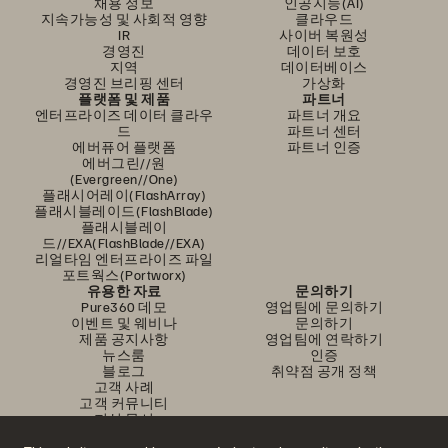
채용 정보
인공지능(AI)
지속가능성 및 사회적 영향
클라우드
IR
사이버 복원성
경영진
데이터 보호
지역
데이터베이스
경영진 브리핑 센터
가상화
플랫폼 및 제품
파트너
엔터프라이즈 데이터 클라우
파트너 개요
드
파트너 센터
에버퓨어 플랫폼
파트너 인증
에버그린//원
(Evergreen//One)
플래시어레이(FlashArray)
플래시블레이드(FlashBlade)
플래시블레이
드//EXA(FlashBlade//EXA)
리얼타임 엔터프라이즈 파일
포트웍스(Portworx)
유용한 자료
문의하기
Pure360 데모
영업팀에 문의하기
이벤트 및 웨비나
문의하기
제품 공지사항
영업팀에 연락하기
뉴스룸
인증
블로그
취약점 공개 정책
고객 사례
고객 커뮤니티
지식 문서