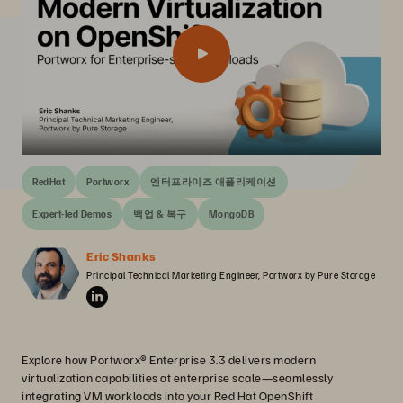
RedHat
Portworx
엔터프라이즈 애플리케이션
Expert-led Demos
백업 & 복구
MongoDB
Eric Shanks
Principal Technical Marketing Engineer, Portworx by Pure Storage
Explore how Portworx® Enterprise 3.3 delivers modern
virtualization capabilities at enterprise scale—seamlessly
integrating VM workloads into your Red Hat OpenShift