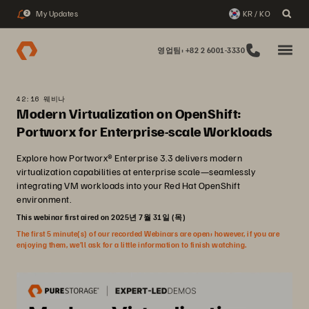
My Updates
KR / KO
2
영업팀: +82 2 6001-3330
42:16 웨비나
Modern Virtualization on OpenShift:
Portworx for Enterprise-scale Workloads
Explore how Portworx® Enterprise 3.3 delivers modern
virtualization capabilities at enterprise scale—seamlessly
integrating VM workloads into your Red Hat OpenShift
environment.
This webinar first aired on 2025년 7월 31일 (목)
The first 5 minute(s) of our recorded Webinars are open; however, if you are
enjoying them, we’ll ask for a little information to finish watching.