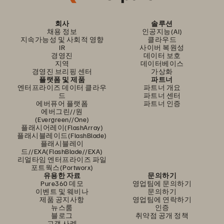
회사
솔루션
채용 정보
인공지능(AI)
지속가능성 및 사회적 영향
클라우드
IR
사이버 복원성
경영진
데이터 보호
지역
데이터베이스
경영진 브리핑 센터
가상화
플랫폼 및 제품
파트너
엔터프라이즈 데이터 클라우
파트너 개요
드
파트너 센터
에버퓨어 플랫폼
파트너 인증
에버그린//원
(Evergreen//One)
플래시어레이(FlashArray)
플래시블레이드(FlashBlade)
플래시블레이
드//EXA(FlashBlade//EXA)
리얼타임 엔터프라이즈 파일
포트웍스(Portworx)
유용한 자료
문의하기
Pure360 데모
영업팀에 문의하기
이벤트 및 웨비나
문의하기
제품 공지사항
영업팀에 연락하기
뉴스룸
인증
블로그
취약점 공개 정책
고객 사례