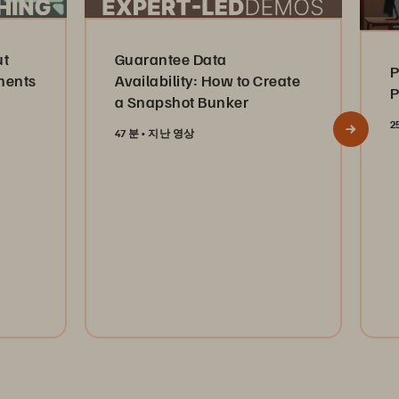
ut
Guarantee Data
P
ments
Availability: How to Create
P
a Snapshot Bunker
2
47 분
지난 영상
Watch Now