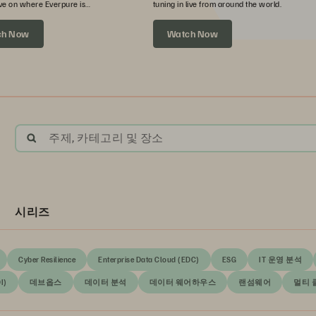
ve on where Everpure is
tuning in live from around the world.
xt.
ch Now
Watch Now
주제, 카테고리 및 장소
시리즈
Cyber Resilience
Enterprise Data Cloud (EDC)
ESG
IT 운영 분석
I)
데브옵스
데이터 분석
데이터 웨어하우스
랜섬웨어
멀티 