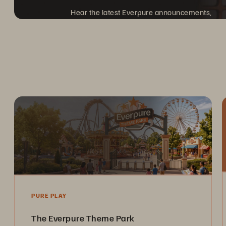
Hear the latest Everpure announcements,
and discover what's next.
PURE PLAY
The Everpure Theme Park