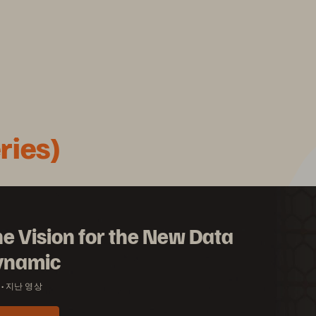
ies)
e Vision for the New Data
ynamic
지난 영상