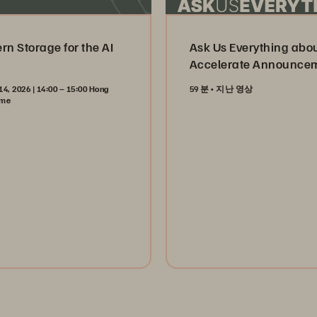
n Storage for the AI
Ask Us Everything abo
Accelerate Announce
14, 2026 | 14:00 – 15:00 Hong
59 분
지난 영상
ime
Watch Now
ister Now