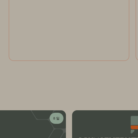
Open the gates and take the ultimate ride through the
Everpure Theme Park. Register today to collect
tokens for a chance to win weekly prizes and unlock
the future of data management!
Register Now
8 일