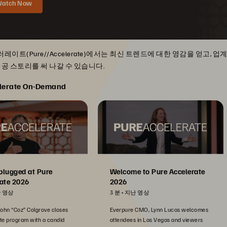
atch Now
레이트(Pure//Accelerate)에서는 최신 트렌드에 대한 영감을 얻고
성공 스토리를 써 나갈 수 있습니다.
lerate On-Demand
plugged at Pure
Welcome to Pure Accelerate
ate 2026
2026
 영상
3 분
지난 영상
John “Coz” Colgrove closes
Everpure CMO, Lynn Lucas welcomes
te program with a candid
attendees in Las Vegas and viewers