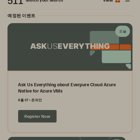
511
예정된 이벤트
오늘
Ask Us Everything about Everpure Cloud Azure
Native for Azure VMs
8월 07
온라인
Register Now