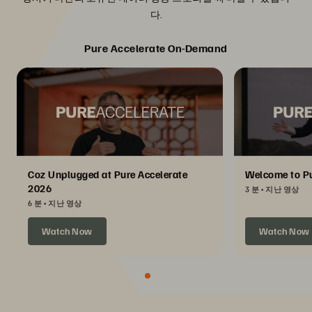
다.
Pure Accelerate On-Demand
Coz Unplugged at Pure Accelerate
Welcome to Pu
2026
3 분
지난 영상
6 분
지난 영상
Watch Now
Watch Now