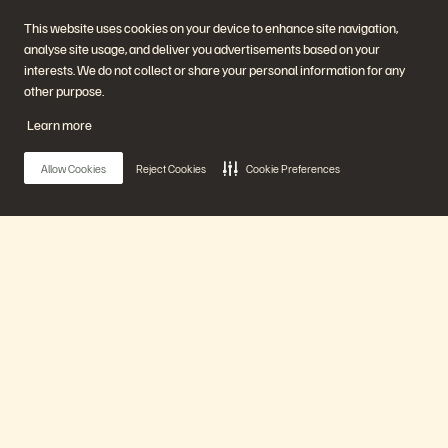
Guarantee Data Availability: How to Create a
This website uses cookies on your device to enhance site navigation,
Snapshot Bunker
analyse site usage, and deliver you advertisements based on your
interests. We do not collect or share your personal information for any
47 분
지난 영상
other purpose.
Watch Now
Learn more
Allow Cookies
Reject Cookies
Cookie Preferences
Main Menu
에버퓨어 플랫폼
제품
The Vision for the New Data Dynamic
20 분
지난 영상
솔루션