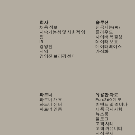
회사
솔루션
채용 정보
인공지능(AI)
지속가능성 및 사회적 영
클라우드
향
사이버 복원성
IR
데이터 보호
경영진
데이터베이스
지역
가상화
경영진 브리핑 센터
파트너
유용한 자료
파트너 개요
Pure360 데모
파트너 센터
이벤트 및 웨비나
파트너 인증
제품 공지사항
뉴스룸
블로그
고객 사례
고객 커뮤니티
지식 문서