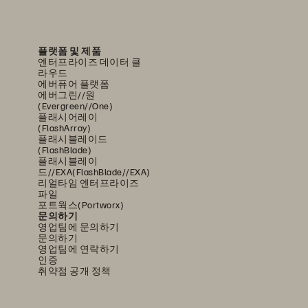
플랫폼 및 제품
엔터프라이즈 데이터 클
라우드
에버퓨어 플랫폼
에버그린//원
(Evergreen//One)
플래시어레이
(FlashArray)
플래시블레이드
(FlashBlade)
플래시블레이
드//EXA(FlashBlade//EXA)
리얼타임 엔터프라이즈
파일
포트웍스(Portworx)
문의하기
영업팀에 문의하기
문의하기
영업팀에 연락하기
인증
취약점 공개 정책