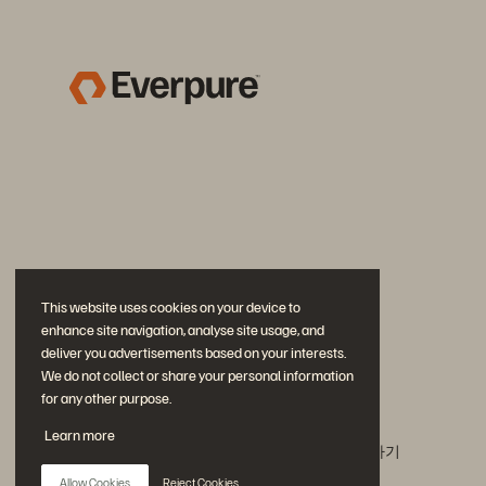
This website uses cookies on your device to
enhance site navigation, analyse site usage, and
deliver you advertisements based on your interests.
We do not collect or share your personal information
for any other purpose.
문의하기
Learn more
에버퓨어(Everpure) 공식 소셜미디어 팔로우하기
Allow Cookies
Reject Cookies