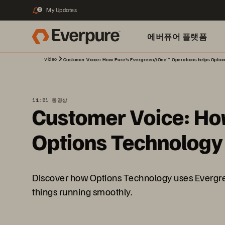
My Updates
2
에버퓨어 플랫폼
Video
Customer Voice: How Pure's Evergreen//One™ Operations helps Option
11:51 동영상
Customer Voice: Ho
Options Technology 
Discover how Options Technology uses Evergr
things running smoothly.