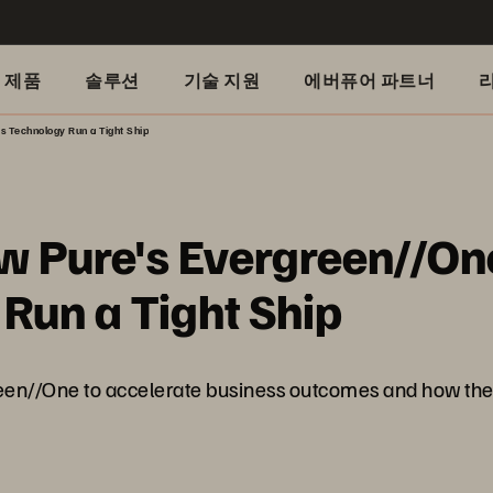
제품
솔루션
기술 지원
에버퓨어 파트너
s Technology Run a Tight Ship
w Pure's Evergreen//On
Run a Tight Ship
een//One to accelerate business outcomes and how th