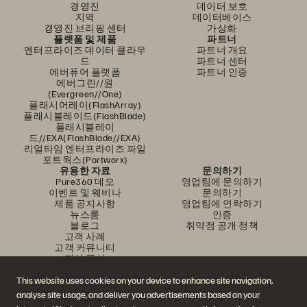
경영진
데이터 보호
지역
데이터베이스
경영진 브리핑 센터
가상화
플랫폼 및 제품
파트너
엔터프라이즈 데이터 클라우
파트너 개요
드
파트너 센터
에버퓨어 플랫폼
파트너 인증
에버그린//원
(Evergreen//One)
플래시어레이(FlashArray)
플래시블레이드(FlashBlade)
플래시블레이
드//EXA(FlashBlade//EXA)
리얼타임 엔터프라이즈 파일
포트웍스(Portworx)
유용한 자료
문의하기
Pure360 데모
영업팀에 문의하기
이벤트 및 웨비나
문의하기
제품 공지사항
영업팀에 연락하기
뉴스룸
인증
블로그
취약점 공개 정책
고객 사례
고객 커뮤니티
지식 문서
This website uses cookies on your device to enhance site navigation,
analyse site usage, and deliver you advertisements based on your
문의하기