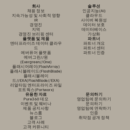
회사
솔루션
채용 정보
인공지능(AI)
지속가능성 및 사회적 영향
클라우드
IR
사이버 복원성
경영진
데이터 보호
지역
데이터베이스
경영진 브리핑 센터
가상화
플랫폼 및 제품
파트너
엔터프라이즈 데이터 클라우
파트너 개요
드
파트너 센터
에버퓨어 플랫폼
파트너 인증
에버그린//원
(Evergreen//One)
플래시어레이(FlashArray)
플래시블레이드(FlashBlade)
플래시블레이
드//EXA(FlashBlade//EXA)
리얼타임 엔터프라이즈 파일
포트웍스(Portworx)
유용한 자료
문의하기
Pure360 데모
영업팀에 문의하기
이벤트 및 웨비나
문의하기
제품 공지사항
영업팀에 연락하기
뉴스룸
인증
블로그
취약점 공개 정책
고객 사례
고객 커뮤니티