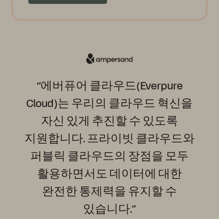
“에버퓨어
클라우드(Everpure
Cloud)는
우리의
클라우드
혁신을
자신
있게
추진할
수
있도록
지원합니다.
프라이빗
클라우드와
퍼블릭
클라우드의
장점을
모두
활용하면서도
데이터에
대한
완전한
통제력을
유지할
수
있습니다.”