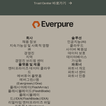
Trust Center 바로가기
회사
솔루션
채용 정보
인공지능(AI)
지속가능성 및 사회적 영향
클라우드
IR
사이버 복원성
경영진
데이터 보호
지역
데이터베이스
경영진 브리핑 센터
가상화
플랫폼 및 제품
파트너
엔터프라이즈 데이터 클라우
파트너 개요
드
파트너 센터
에버퓨어 플랫폼
파트너 인증
에버그린//원
(Evergreen//One)
플래시어레이(FlashArray)
플래시블레이드(FlashBlade)
플래시블레이
드//EXA(FlashBlade//EXA)
리얼타임 엔터프라이즈 파일
포트웍스(Portworx)