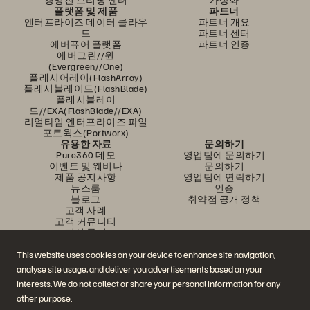
플랫폼 및 제품
파트너
엔터프라이즈 데이터 클라우
파트너 개요
드
파트너 센터
에버퓨어 플랫폼
파트너 인증
에버그린//원
(Evergreen//One)
플래시어레이(FlashArray)
플래시블레이드(FlashBlade)
플래시블레이
드//EXA(FlashBlade//EXA)
리얼타임 엔터프라이즈 파일
포트웍스(Portworx)
유용한 자료
문의하기
Pure360 데모
영업팀에 문의하기
이벤트 및 웨비나
문의하기
제품 공지사항
영업팀에 연락하기
뉴스룸
인증
블로그
취약점 공개 정책
고객 사례
고객 커뮤니티
지식 문서
This website uses cookies on your device to enhance site navigation,
analyse site usage, and deliver you advertisements based on your
문의하기
interests. We do not collect or share your personal information for any
에버퓨어(Everpure) 공식 소셜미디어 팔로우하기
other purpose.