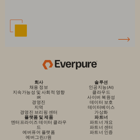
회사
솔루션
채용 정보
인공지능(AI)
지속가능성 및 사회적 영향
클라우드
IR
사이버 복원성
경영진
데이터 보호
지역
데이터베이스
경영진 브리핑 센터
가상화
플랫폼 및 제품
파트너
엔터프라이즈 데이터 클라우
파트너 개요
드
파트너 센터
에버퓨어 플랫폼
파트너 인증
에버그린//원