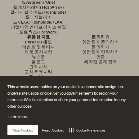
(Evergreen//One)
플래시어레이(FlashArray)
플래시블레이드(FlashBlade)
플래시블레이
드//EXA(FlashBlade//EXA)
리얼타임 엔터프라이즈 파일
포트웍스(Portworx)
유용한 자료
문의하기
Pure360 데모
영업팀에 문의하기
이벤트 및 웨비나
문의하기
제품 공지사항
영업팀에 연락하기
뉴스룸
인증
블로그
취약점 공개 정책
고객 사례
고객 커뮤니티
지식 문서
This website uses cookies on your device to enhance site navigation,
analyse site usage, and deliver you advertisements based on your
문의하기
interests. We do not collect or share your personal information for any
에버퓨어(Everpure) 공식 소셜미디어 팔로우하기
other purpose.
Learn more
© 2026 Everpure, Inc. All rights reserved.
Allow Cookies
Reject Cookies
Cookie Preferences
개인정보 보호 정책
웹사이트 약관
법적 정보
트러스트 센터
쿠키 설정
개인정보 판매 또는 공유 금지