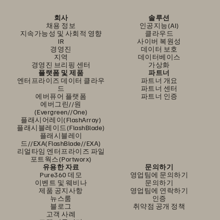
회사
솔루션
채용 정보
인공지능(AI)
지속가능성 및 사회적 영향
클라우드
IR
사이버 복원성
경영진
데이터 보호
지역
데이터베이스
경영진 브리핑 센터
가상화
플랫폼 및 제품
파트너
엔터프라이즈 데이터 클라우
파트너 개요
드
파트너 센터
에버퓨어 플랫폼
파트너 인증
에버그린//원
(Evergreen//One)
플래시어레이(FlashArray)
플래시블레이드(FlashBlade)
플래시블레이
드//EXA(FlashBlade//EXA)
리얼타임 엔터프라이즈 파일
포트웍스(Portworx)
유용한 자료
문의하기
Pure360 데모
영업팀에 문의하기
이벤트 및 웨비나
문의하기
제품 공지사항
영업팀에 연락하기
뉴스룸
인증
블로그
취약점 공개 정책
고객 사례