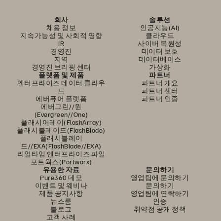
회사
솔루션
채용 정보
인공지능(AI)
지속가능성 및 사회적 영향
클라우드
IR
사이버 복원성
경영진
데이터 보호
지역
데이터베이스
경영진 브리핑 센터
가상화
플랫폼 및 제품
파트너
엔터프라이즈 데이터 클라우
파트너 개요
드
파트너 센터
에버퓨어 플랫폼
파트너 인증
에버그린//원
(Evergreen//One)
플래시어레이(FlashArray)
플래시블레이드(FlashBlade)
플래시블레이
드//EXA(FlashBlade//EXA)
리얼타임 엔터프라이즈 파일
포트웍스(Portworx)
유용한 자료
문의하기
Pure360 데모
영업팀에 문의하기
이벤트 및 웨비나
문의하기
제품 공지사항
영업팀에 연락하기
뉴스룸
인증
블로그
취약점 공개 정책
고객 사례