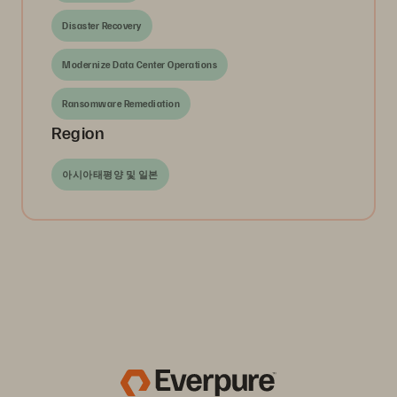
Disaster Recovery
Modernize Data Center Operations
Ransomware Remediation
Region
아시아태평양 및 일본