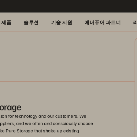
제품
솔루션
기술 지원
에버퓨어 파트너
torage
ssion for technology and our customers. We
uppliers, and we often and consciously choose
ke Pure Storage that shake up existing