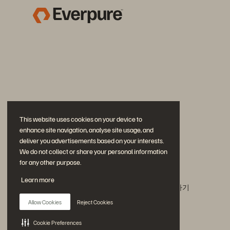
This website uses cookies on your device to
enhance site navigation, analyse site usage, and
deliver you advertisements based on your interests.
We do not collect or share your personal information
for any other purpose.
문의하기
Learn more
에버퓨어(Everpure) 공식 소셜미디어 팔로우하기
Allow Cookies
Reject Cookies
Cookie Preferences