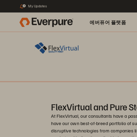
My Updates
2
에버퓨어 플랫폼
FlexVirtual and Pure S
At FlexVirtual, our consultants have a pa
have our own best-of-breed portfolio of s
disruptive technologies from companies li