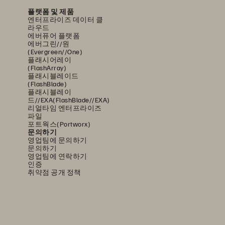
플랫폼 및 제품
엔터프라이즈 데이터 클
라우드
에버퓨어 플랫폼
에버그린//원
(Evergreen//One)
플래시어레이
(FlashArray)
플래시블레이드
(FlashBlade)
플래시블레이
드//EXA(FlashBlade//EXA)
리얼타임 엔터프라이즈
파일
포트웍스(Portworx)
문의하기
영업팀에 문의하기
문의하기
영업팀에 연락하기
인증
취약점 공개 정책