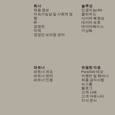
회사
솔루션
채용 정보
인공지능(AI)
지속가능성 및 사회적 영
클라우드
향
사이버 복원성
IR
데이터 보호
경영진
데이터베이스
지역
가상화
경영진 브리핑 센터
파트너
유용한 자료
파트너 개요
Pure360 데모
파트너 센터
이벤트 및 웨비나
파트너 인증
제품 공지사항
뉴스룸
블로그
고객 사례
고객 커뮤니티
지식 문서