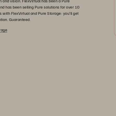
n and vision. FlexVirtual has been a Pure
nd has been selling Pure solutions for over 10
 with FlexVirtual and Pure Storage: you’ll get
ation. Guaranteed.
rage