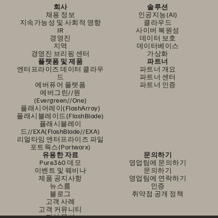
회사
솔루션
채용 정보
인공지능(AI)
지속가능성 및 사회적 영향
클라우드
IR
사이버 복원성
경영진
데이터 보호
지역
데이터베이스
경영진 브리핑 센터
가상화
플랫폼 및 제품
파트너
엔터프라이즈 데이터 클라우
파트너 개요
드
파트너 센터
에버퓨어 플랫폼
파트너 인증
에버그린//원
(Evergreen//One)
플래시어레이(FlashArray)
플래시블레이드(FlashBlade)
플래시블레이
드//EXA(FlashBlade//EXA)
리얼타임 엔터프라이즈 파일
포트웍스(Portworx)
유용한 자료
문의하기
Pure360 데모
영업팀에 문의하기
이벤트 및 웨비나
문의하기
제품 공지사항
영업팀에 연락하기
뉴스룸
인증
블로그
취약점 공개 정책
고객 사례
고객 커뮤니티
지식 문서