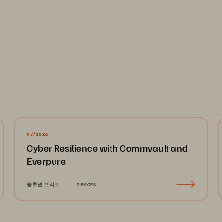
07/2026
Cyber Resilience with Commvault and
Everpure
솔루션 브리프
3 PAGES