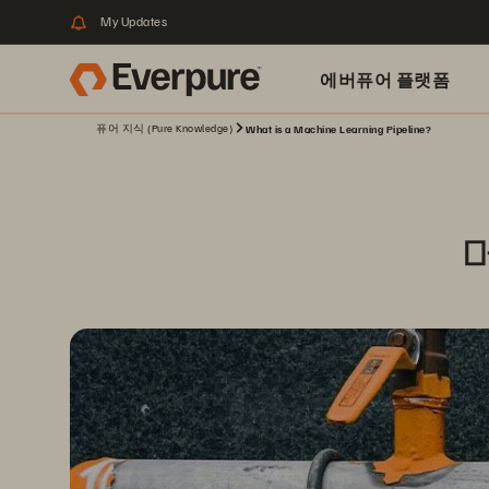
My Updates
에버퓨어 플랫폼
퓨어 지식 (Pure Knowledge)
What is a Machine Learning Pipeline?