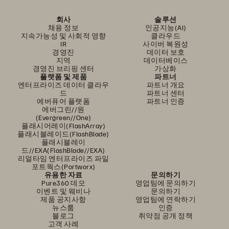
회사
솔루션
채용 정보
인공지능(AI)
지속가능성 및 사회적 영향
클라우드
IR
사이버 복원성
경영진
데이터 보호
지역
데이터베이스
경영진 브리핑 센터
가상화
플랫폼 및 제품
파트너
엔터프라이즈 데이터 클라우
파트너 개요
드
파트너 센터
에버퓨어 플랫폼
파트너 인증
에버그린//원
(Evergreen//One)
플래시어레이(FlashArray)
플래시블레이드(FlashBlade)
플래시블레이
드//EXA(FlashBlade//EXA)
리얼타임 엔터프라이즈 파일
포트웍스(Portworx)
유용한 자료
문의하기
Pure360 데모
영업팀에 문의하기
이벤트 및 웨비나
문의하기
제품 공지사항
영업팀에 연락하기
뉴스룸
인증
블로그
취약점 공개 정책
고객 사례