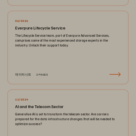
06/2026
Everpure Lifecycle Service
The Lifecycle Service team, part of Everpure Advanced Services,
comprises some of the most experienced storage experts in the
industry. Unlock their support today.
데이터시트
3 PAGES
11/2024
AI and the Telecom Sector
Generative AI is set to transform the telecom sector. Are carriers
prepared for the data infrastructure changes that will be needed to
optimize success?