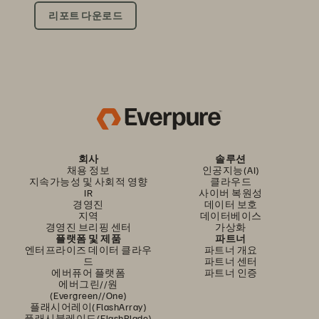
리포트 다운로드
회사
솔루션
채용 정보
인공지능(AI)
지속가능성 및 사회적 영향
클라우드
IR
사이버 복원성
경영진
데이터 보호
지역
데이터베이스
경영진 브리핑 센터
가상화
플랫폼 및 제품
파트너
엔터프라이즈 데이터 클라우
파트너 개요
드
파트너 센터
에버퓨어 플랫폼
파트너 인증
에버그린//원
(Evergreen//One)
플래시어레이(FlashArray)
플래시블레이드(FlashBlade)