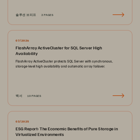
솔루션 브리프
3 PAGES
07/2026
FlashArray ActiveCluster for SQL Server High
Availability
FlashArray ActiveCluster protects SQL Server with synchronous,
storage-level high availability and automatic array failover.
백서
10 PAGES
03/2025
ESG Report: The Economic Benefits of Pure Storage in
Virtualized Environments