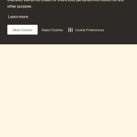
에버그린//원
other purpose.
(Evergreen//One)
플래시어레이(FlashArray)
Learn more
플래시블레이드(FlashBlade)
플래시블레이
드//EXA(FlashBlade//EXA)
Allow Cookies
Reject Cookies
Cookie Preferences
리얼타임 엔터프라이즈 파일
포트웍스(Portworx)
유용한 자료
문의하기
Pure360 데모
영업팀에 문의하기
이벤트 및 웨비나
문의하기
제품 공지사항
영업팀에 연락하기
Main Menu
뉴스룸
인증
블로그
취약점 공개 정책
고객 사례
에버퓨어 플랫폼
고객 커뮤니티
지식 문서
제품
문의하기
에버퓨어(Everpure) 공식 소셜미디어 팔로우하기
솔루션
기술 지원
© 2026 Everpure, Inc. All rights reserved.
개인정보 보호 정책
웹사이트 약관
법적 정보
트러스트 센터
쿠키 설정