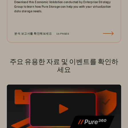
Download this Economic Validation conducted by Enterprise Strategy
Group to learn how Pure Storage can help you with your virtualization
data storage needs.
분석 보고서를 확인해보세요
16 PAGES
주요 유용한 자료 및 이벤트를 확인하
세요