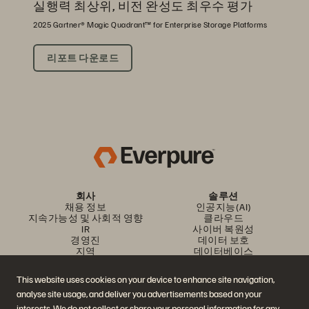
실행력 최상위, 비전 완성도 최우수 평가
2025 Gartner® Magic Quadrant™ for Enterprise Storage Platforms
리포트 다운로드
회사
솔루션
채용 정보
인공지능(AI)
지속가능성 및 사회적 영향
클라우드
IR
사이버 복원성
경영진
데이터 보호
지역
데이터베이스
경영진 브리핑 센터
가상화
플랫폼 및 제품
파트너
This website uses cookies on your device to enhance site navigation,
엔터프라이즈 데이터 클라우
파트너 개요
analyse site usage, and deliver you advertisements based on your
드
파트너 센터
에버퓨어 플랫폼
파트너 인증
interests. We do not collect or share your personal information for any