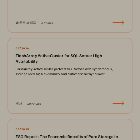
솔루션 브리프
3 PAGES
07/2026
FlashArray ActiveCluster for SQL Server High
Availability
FlashArray ActiveCluster protects SQL Server with synchronous,
storage-level high availability and automatic array failover.
백서
10 PAGES
03/2025
ESG Report: The Economic Benefits of Pure Storage in