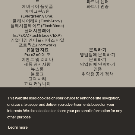
드
파트너 센터
에버퓨어 플랫폼
파트너 인증
에버그린//원
(Evergreen//One)
플래시어레이(FlashArray)
플래시블레이드(FlashBlade)
플래시블레이
드//EXA(FlashBlade//EXA)
리얼타임 엔터프라이즈 파일
포트웍스(Portworx)
유용한 자료
문의하기
Pure360 데모
영업팀에 문의하기
이벤트 및 웨비나
문의하기
제품 공지사항
영업팀에 연락하기
뉴스룸
인증
블로그
취약점 공개 정책
고객 사례
고객 커뮤니티
지식 문서
This website uses cookies on your device to enhance site navigation,
analyse site usage, and deliver you advertisements based on your
문의하기
interests. We do not collect or share your personal information for any
에버퓨어(Everpure) 공식 소셜미디어 팔로우하기
other purpose.
Learn more