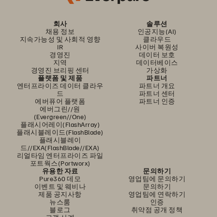
회사
솔루션
채용 정보
인공지능(AI)
지속가능성 및 사회적 영향
클라우드
IR
사이버 복원성
경영진
데이터 보호
지역
데이터베이스
경영진 브리핑 센터
가상화
플랫폼 및 제품
파트너
엔터프라이즈 데이터 클라우
파트너 개요
드
파트너 센터
에버퓨어 플랫폼
파트너 인증
에버그린//원
(Evergreen//One)
플래시어레이(FlashArray)
플래시블레이드(FlashBlade)
플래시블레이
드//EXA(FlashBlade//EXA)
리얼타임 엔터프라이즈 파일
포트웍스(Portworx)
유용한 자료
문의하기
Pure360 데모
영업팀에 문의하기
이벤트 및 웨비나
문의하기
제품 공지사항
영업팀에 연락하기
뉴스룸
인증
블로그
취약점 공개 정책