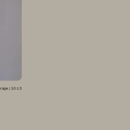
orage
 | 
10:13