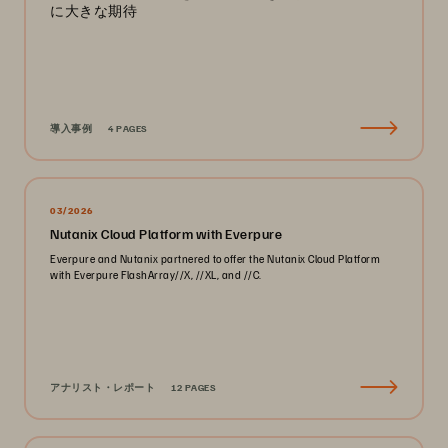
に大きな期待
導入事例
4 PAGES
03/2026
Nutanix Cloud Platform with Everpure
Everpure and Nutanix partnered to offer the Nutanix Cloud Platform
with Everpure FlashArray//X, //XL, and //C.
アナリスト・レポート
12 PAGES