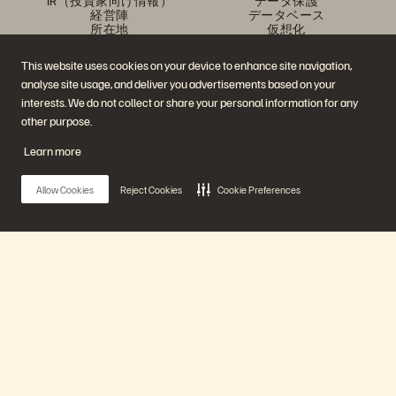
IR（投資家向け情報）
データ保護
経営陣
データベース
所在地
仮想化
エグゼクティブ・ブリーフ
ィング・センター
This website uses cookies on your device to enhance site navigation,
プラットフォームと製品
パートナー
analyse site usage, and deliver you advertisements based on your
エンタープライズ・デー
パートナー概要
タ・クラウド
Partner Central
interests. We do not collect or share your personal information for any
Everpure プラットフォーム
パートナー認定
other purpose.
Evergreen//One
FlashArray
Learn more
FlashBlade
FlashBlade//EXA
リアルタイムのエンタープ
Allow Cookies
Reject Cookies
Cookie Preferences
ライズ・ファイル
Portworx
関連リソース
連絡先
Pure360 デモ
ご相談・お問い合わせ
イベントと Web セミナー
認定プログラム
製品その他の最新情報
脆弱性開示ポリシー
Main Menu
ニュースルーム
ブログ
導入事例
プラットフォーム
お客さまコミュニティ
ナレッジ・用語
製品
公式 SNS