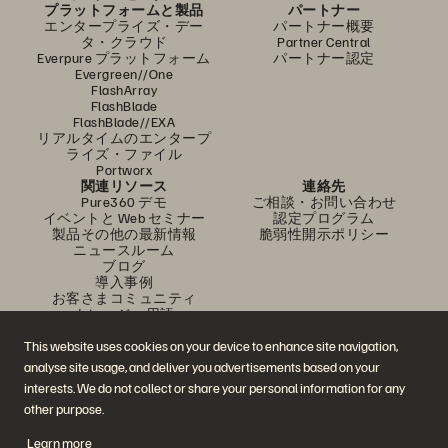
プラットフォームと製品
パートナー
エンタープライズ・デー
パートナー概要
タ・クラウド
Partner Central
Everpure プラットフォーム
パートナー認定
Evergreen//One
FlashArray
FlashBlade
FlashBlade//EXA
リアルタイムのエンタープ
ライズ・ファイル
Portworx
関連リソース
連絡先
Pure360 デモ
ご相談・お問い合わせ
イベントと Web セミナー
認定プログラム
製品その他の最新情報
脆弱性開示ポリシー
ニュースルーム
ブログ
導入事例
お客さまコミュニティ
ナレッジ・用語
This website uses cookies on your device to enhance site navigation,
analyse site usage, and deliver you advertisements based on your
公式 SNS
interests. We do not collect or share your personal information for any
是非フォローをお願いします！
other purpose.
Learn more