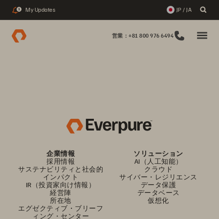
My Updates
JP / JA
1
営業：+81 800 976 6494
企業情報
ソリューション
採用情報
AI（人工知能）
サステナビリティと社会的
クラウド
インパクト
サイバー・レジリエンス
IR（投資家向け情報）
データ保護
経営陣
データベース
所在地
仮想化
エグゼクティブ・ブリーフ
ィング・センター