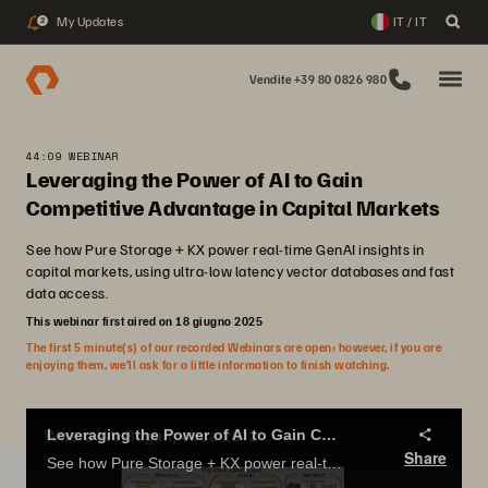
My Updates
IT / IT
2
Vendite +39 80 0826 980
44:09 WEBINAR
Leveraging the Power of AI to Gain
Competitive Advantage in Capital Markets
See how Pure Storage + KX power real-time GenAI insights in
capital markets, using ultra-low latency vector databases and fast
data access.
This webinar first aired on 18 giugno 2025
The first 5 minute(s) of our recorded Webinars are open; however, if you are
enjoying them, we’ll ask for a little information to finish watching.
Leveraging the Power of AI to Gain Competitive Advantage in Capital Markets
Share
See how Pure Storage + KX power real-time GenAI insights in capital markets, using ultra-low latency vector databases and fast data access.