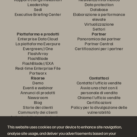
Leadership
Data protection
Sedi
Database
Executive Briefing Center
Elaborazione a performance
elevate
Virtualizzazione
Settori
Piattaforma e prodotti
Partner
Enterprise Data Cloud
Panoramica dei partner
La piattaforma Everpure
Partner Central
Evergreen//One
Certificazioni per i partner
FlashArray
FlashBlade
FlashBlade//EXA
Real-time Enterprise File
Portworx
Risorse
Contattaci
Demo
Contatta l'ufficio vendite
Eventi e webinar
Avvia una chat con il
Annunci di prodotti
personale di vendita
Newsroom
Chiama l'ufficio vendite
Blog
Certificazioni
Storie dei clienti
Policy per la divulgazione delle
Community dei clienti
vulnerabilità
Articolo della knowledge base
This website uses cookies on your device to enhance site navigation,
analyse site usage, and deliver you advertisements based on your
Partecipa alla conversazione