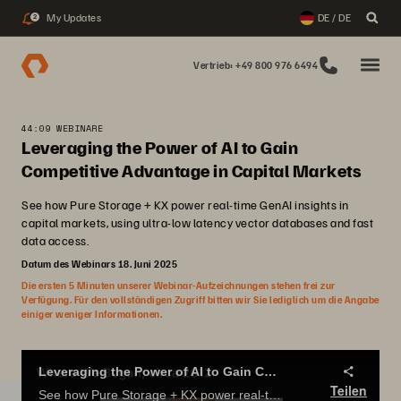
My Updates
DE / DE
2
Vertrieb: +49 800 976 6494
44:09 WEBINARE
Leveraging the Power of AI to Gain
Competitive Advantage in Capital Markets
See how Pure Storage + KX power real-time GenAI insights in
capital markets, using ultra-low latency vector databases and fast
data access.
Datum des Webinars 18. Juni 2025
Die ersten 5 Minuten unserer Webinar-Aufzeichnungen stehen frei zur
Verfügung. Für den vollständigen Zugriff bitten wir Sie lediglich um die Angabe
einiger weniger Informationen.
Leveraging the Power of AI to Gain Competitive Advantage in Capital Markets
Teilen
See how Pure Storage + KX power real-time GenAI insights in capital markets, using ultra-low latency vector databases and fast data access.