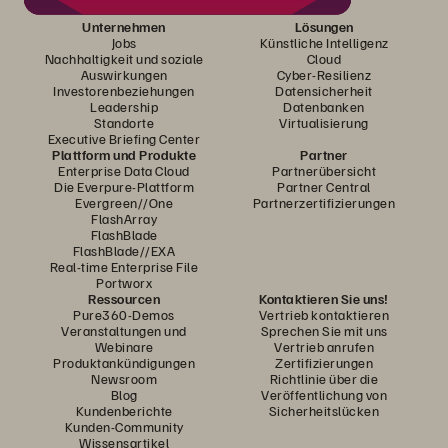
Unternehmen
Lösungen
Jobs
Künstliche Intelligenz
Nachhaltigkeit und soziale
Cloud
Auswirkungen
Cyber-Resilienz
Investorenbeziehungen
Datensicherheit
Leadership
Datenbanken
Standorte
Virtualisierung
Executive Briefing Center
Plattform und Produkte
Partner
Enterprise Data Cloud
Partnerübersicht
Die Everpure-Plattform
Partner Central
Evergreen//One
Partnerzertifizierungen
FlashArray
FlashBlade
FlashBlade//EXA
Real-time Enterprise File
Portworx
Ressourcen
Kontaktieren Sie uns!
Pure360-Demos
Vertrieb kontaktieren
Veranstaltungen und
Sprechen Sie mit uns
Webinare
Vertrieb anrufen
Produktankündigungen
Zertifizierungen
Newsroom
Richtlinie über die
Blog
Veröffentlichung von
Kundenberichte
Sicherheitslücken
Kunden-Community
Wissensartikel