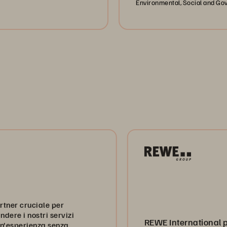
Environmental, Social and Go
ciale per
stri servizi
REWE International potenzia 
ienza senza