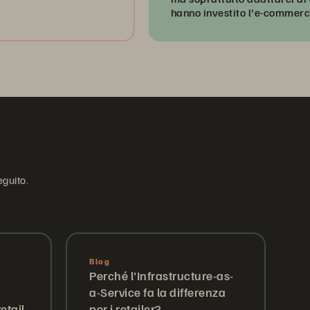
hanno investito l'e-commerce e l'esp
digitale".
eguito.
Blog
Perché l'Infrastructure-as-
a-Service fa la differenza
etail
per i retailer?