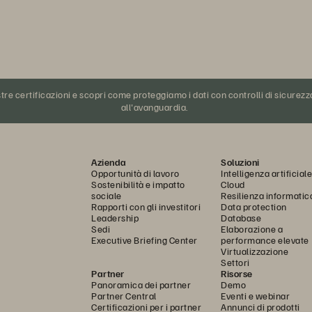
tre certificazioni e scopri come proteggiamo i dati con controlli di sicurez
all'avanguardia.
Azienda
Soluzioni
Opportunità di lavoro
Intelligenza artificiale
Sostenibilità e impatto
Cloud
sociale
Resilienza informatic
Rapporti con gli investitori
Data protection
Leadership
Database
Sedi
Elaborazione a
Executive Briefing Center
performance elevate
Virtualizzazione
Settori
Partner
Risorse
Panoramica dei partner
Demo
Partner Central
Eventi e webinar
Certificazioni per i partner
Annunci di prodotti