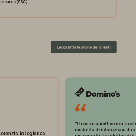
vernance (ESG).
Leggi tutte le storie dei clienti
"Il nostro obiettivo era trasformare l
modalità di interazione diretta con i c
la logistica
ma soprattutto adattarci ai cambia