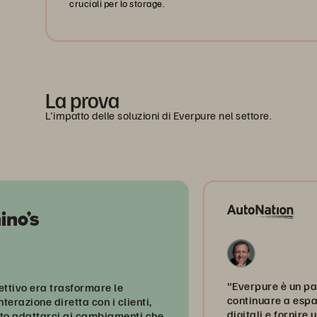
cruciali per lo storage.
La prova
L'impatto delle soluzioni di Everpure nel settore.
"Everpure è un partner cru
ra trasformare le
continuare a espandere i no
 diretta con i clienti,
digitali e fornire un'esper
arci ai cambiamenti che