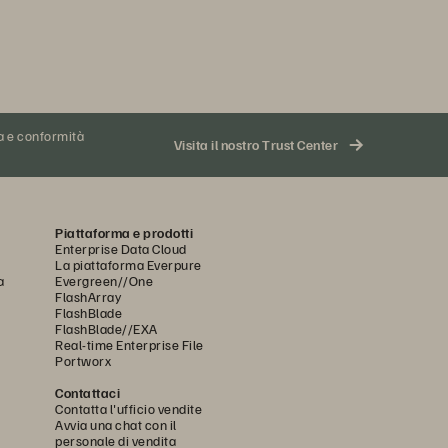
za e conformità
Visita il nostro Trust Center
Piattaforma e prodotti
Enterprise Data Cloud
La piattaforma Everpure
a
Evergreen//One
FlashArray
FlashBlade
FlashBlade//EXA
Real-time Enterprise File
Portworx
Contattaci
Contatta l'ufficio vendite
Avvia una chat con il
personale di vendita