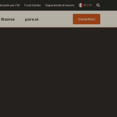
lizzato per l'AI
Trust Center
Opportunità di lavoro
IT / IT
Risorse
pure.ai
Contattaci