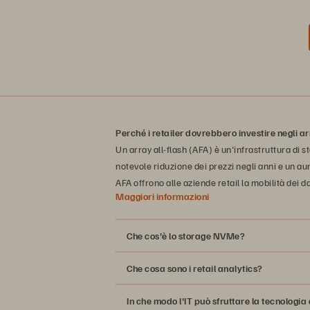
Perché i retailer dovrebbero investire negli ar
Un array all-flash (AFA) è un'infrastruttura di 
notevole riduzione dei prezzi negli anni e un aum
AFA offrono alle aziende retail la mobilità dei d
Maggiori informazioni
Che cos'è lo storage NVMe?
Che cosa sono i retail analytics?
In che modo l'IT può sfruttare la tecnologi